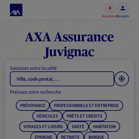
Espace
client
Assistance
Compte
Accéder
au
contenu
AXA Assurance
principal
Accéder
Juvignac
au
pied
Saisissez votre localité
de
page
Précisez votre recherche
PRÉVOYANCE
PROFESSIONNELS ET ENTREPRISE
VÉHICULES
PRÊTS ET CRÉDITS
VOYAGES ET LOISIRS
SANTÉ
HABITATION
ÉPARGNE
RETRAITE
BANQUE