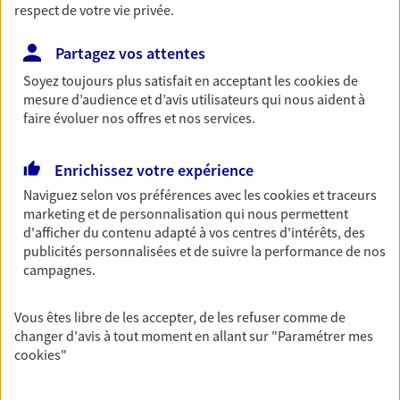
respect de votre vie privée.
06 14 73 75 64
Partagez vos attentes
NOUS CONTACTER
Soyez toujours plus satisfait en acceptant les
cookies
de
mesure d’audience et d’avis utilisateurs qui nous aident à
VOIR NOTRE SITE WEB
faire évoluer nos offres et nos services.
N° Orias * (orias.fr) : 23007974
Enrichissez votre expérience
Naviguez selon vos préférences avec les
cookies et traceurs
marketing et de personnalisation qui nous permettent
Sandrine Pottier
d'afficher du contenu adapté à vos centres d'intérêts, des
publicités personnalisées et de suivre la performance de nos
Mandataire d'Assurance AXA Epargne et
campagnes.
Protection
34990 Juvignac
Vous êtes libre de les accepter, de les refuser comme de
changer d'avis à tout moment en allant sur
"Paramétrer mes
06 13 35 48 25
cookies
"
VOIR NOTRE SITE WEB