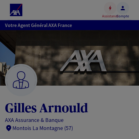
Espace
client
Assistance
Compte
Accéder
Votre Agent Général AXA France
au
contenu
principal
Accéder
au
pied
de
page
Gilles Arnould
AXA Assurance & Banque
Montois La Montagne (57)