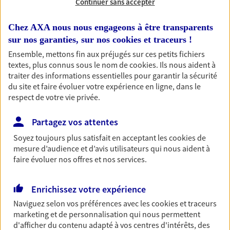
Continuer sans accepter
Habitation
Chez AXA nous nous engageons à être transparents
Votre logement est unique, comme vous. Le
sur nos garanties, sur nos
cookies et traceurs
!
contrat Ma Maison assure votre sérénité en
Ensemble, mettons fin aux préjugés sur ces petits fichiers
protégeant ce qui vous tient à coeur.
textes, plus connus sous le nom de
cookies
. Ils nous aident à
traiter des informations essentielles pour garantir la sécurité
Découvrir l'offre Habitation
du site et faire évoluer votre expérience en ligne, dans le
OBTENIR UN TARIF EN LIGNE
respect de votre vie privée.
Partagez vos attentes
Garantie Accidents de la Vie
Soyez toujours plus satisfait en acceptant les
cookies
de
mesure d’audience et d’avis utilisateurs qui nous aident à
Bricoleuse, féru de jardinage, pâtissier en herbe
faire évoluer nos offres et nos services.
ou grande lectrice… personne n'est à l'abri d'un
accident du quotidien. Avec Ma Protection
Accident, protégez votre qualité de vie et vos
Enrichissez votre expérience
revenus.
Naviguez selon vos préférences avec les
cookies et traceurs
Découvrir l'offre Garantie Accidents de la Vie
marketing et de personnalisation qui nous permettent
d'afficher du contenu adapté à vos centres d'intérêts, des