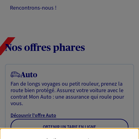
Rencontrons-nous !
Nos offres phares
Auto
Fan de longs voyages ou petit rouleur, prenez la
route bien protégé. Assurez votre voiture avec le
contrat Mon Auto : une assurance qui roule pour
vous.
Découvrir l'offre Auto
OBTENIR UN TARIF EN LIGNE