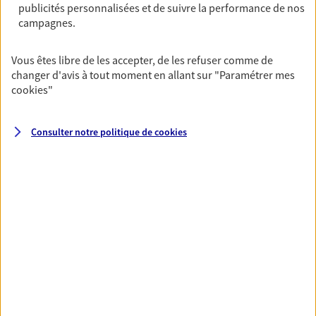
OBTENIR UN TARIF EN LIGNE
publicités personnalisées et de suivre la performance de nos
campagnes.
Multirisque Entreprise
Vous êtes libre de les accepter, de les refuser comme de
changer d'avis à tout moment en allant sur
"Paramétrer mes
Gagnez en simplicité et en sérénité avec votre
cookies
"
assurance multirisque entreprise. Un contrat
unique pour protéger vos locaux, matériels pro,
équipements et stocks… sans oublier votre
Consulter notre politique de
cookies
responsabilité civile.
Découvrir l'offre Multirisque Entreprise
DEMANDER UN DEVIS
VOIR TOUTES NOS OFFRES