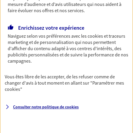
mesure d’audience et d’avis utilisateurs qui nous aident à
Découvrir l'offre Habitation
faire évoluer nos offres et nos services.
OBTENIR UN TARIF EN LIGNE
Enrichissez votre expérience
Naviguez selon vos préférences avec les
cookies et traceurs
marketing et de personnalisation qui nous permettent
Garantie Accidents de la Vie
d'afficher du contenu adapté à vos centres d'intérêts, des
Bricoleuse, féru de jardinage, pâtissier en herbe
publicités personnalisées et de suivre la performance de nos
ou grande lectrice… personne n'est à l'abri d'un
campagnes.
accident du quotidien. Avec Ma Protection
Accident, protégez votre qualité de vie et vos
revenus.
Vous êtes libre de les accepter, de les refuser comme de
changer d'avis à tout moment en allant sur
"Paramétrer mes
Découvrir l'offre Garantie Accidents de la Vie
cookies
"
OBTENIR UN TARIF EN LIGNE
Consulter notre politique de
cookies
Multirisque Entreprise
Gagnez en simplicité et en sérénité avec votre