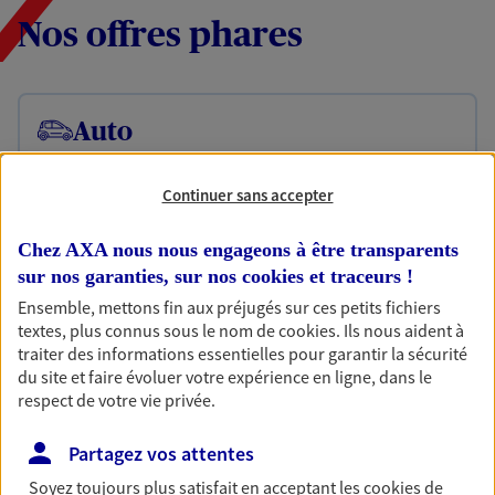
Nos offres phares
Auto
Fan de longs voyages ou petit rouleur, prenez la
route bien protégé. Assurez votre voiture avec le
Continuer sans accepter
contrat Mon Auto : une assurance qui roule pour
vous.
Chez AXA nous nous engageons à être transparents
Découvrir l'offre Auto
sur nos garanties, sur nos
cookies et traceurs
!
Ensemble, mettons fin aux préjugés sur ces petits fichiers
OBTENIR UN TARIF EN LIGNE
textes, plus connus sous le nom de
cookies
. Ils nous aident à
traiter des informations essentielles pour garantir la sécurité
du site et faire évoluer votre expérience en ligne, dans le
respect de votre vie privée.
Habitation
Votre logement est unique, comme vous. Le
Partagez vos attentes
contrat Ma Maison assure votre sérénité en
protégeant ce qui vous tient à coeur.
Soyez toujours plus satisfait en acceptant les
cookies
de