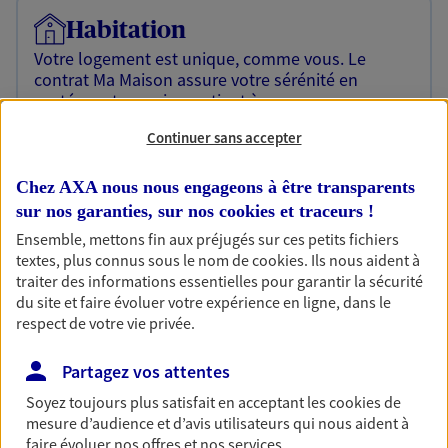
Habitation
Votre logement est unique, comme vous. Le
contrat Ma Maison assure votre sérénité en
protégeant ce qui vous tient à coeur.
Continuer sans accepter
Découvrir l'offre Habitation
OBTENIR UN TARIF EN LIGNE
Chez AXA nous nous engageons à être transparents
sur nos garanties, sur nos
cookies et traceurs
!
Ensemble, mettons fin aux préjugés sur ces petits fichiers
Garantie Accidents de la Vie
textes, plus connus sous le nom de
cookies
. Ils nous aident à
traiter des informations essentielles pour garantir la sécurité
Bricoleuse, féru de jardinage, pâtissier en herbe
du site et faire évoluer votre expérience en ligne, dans le
ou grande lectrice… personne n'est à l'abri d'un
respect de votre vie privée.
accident du quotidien. Avec Ma Protection
Accident, protégez votre qualité de vie et vos
revenus.
Partagez vos attentes
Soyez toujours plus satisfait en acceptant les
cookies
de
Découvrir l'offre Garantie Accidents de la Vie
mesure d’audience et d’avis utilisateurs qui nous aident à
faire évoluer nos offres et nos services.
OBTENIR UN TARIF EN LIGNE