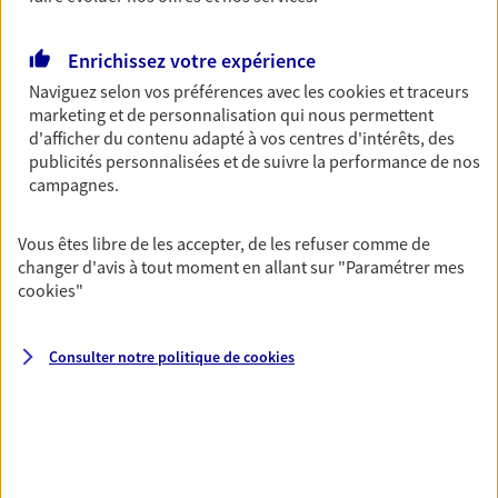
Enrichissez votre expérience
Multirisque Entreprise
Naviguez selon vos préférences avec les
cookies et traceurs
marketing et de personnalisation qui nous permettent
Gagnez en simplicité et en sérénité avec votre
d'afficher du contenu adapté à vos centres d'intérêts, des
assurance multirisque entreprise. Un contrat
publicités personnalisées et de suivre la performance de nos
unique pour protéger vos locaux, matériels pro,
campagnes.
équipements et stocks… sans oublier votre
responsabilité civile.
Vous êtes libre de les accepter, de les refuser comme de
Découvrir l'offre Multirisque Entreprise
changer d'avis à tout moment en allant sur
"Paramétrer mes
cookies
"
DEMANDER UN DEVIS
Consulter notre politique de
cookies
VOIR TOUTES NOS OFFRES