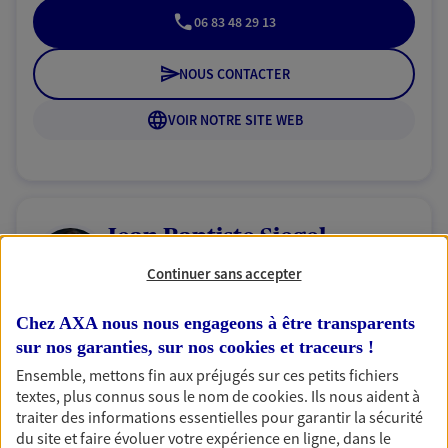
06 83 48 29 13
NOUS CONTACTER
VOIR NOTRE SITE WEB
Jean Baptiste Siegel
Agent général d'assurance exclusif AXA
Continuer sans accepter
Prévoyance & Patrimoine
4 Route De Calan, 56400 Brech
Chez AXA nous nous engageons à être transparents
Horaires :
Fermé
sur nos garanties, sur nos
cookies et traceurs
!
Ouvre le 10 août à 09:00
Ensemble, mettons fin aux préjugés sur ces petits fichiers
textes, plus connus sous le nom de
cookies
. Ils nous aident à
traiter des informations essentielles pour garantir la sécurité
06 74 32 18 84
du site et faire évoluer votre expérience en ligne, dans le