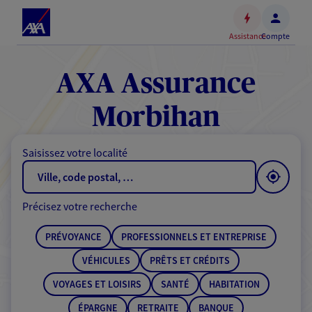
Espace
client
Assistance
Compte
Accéder
au
contenu
AXA Assurance
principal
Accéder
Morbihan
au
pied
Saisissez votre localité
de
page
Précisez votre recherche
PRÉVOYANCE
PROFESSIONNELS ET ENTREPRISE
VÉHICULES
PRÊTS ET CRÉDITS
VOYAGES ET LOISIRS
SANTÉ
HABITATION
ÉPARGNE
RETRAITE
BANQUE