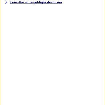
Consulter notre politique de
cookies
Laure Derier
Mandataire d'Assurance AXA Epargne et
Protection
56390 Locmaria Grand Champ
06 07 12 98 14
NOUS CONTACTER
VOIR NOTRE SITE WEB
N° Orias * (orias.fr) : 21002371