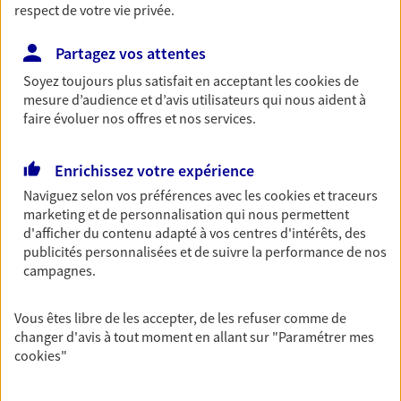
respect de votre vie privée.
NOUS CONTACTER
Partagez vos attentes
VOIR NOTRE SITE WEB
Soyez toujours plus satisfait en acceptant les
cookies
de
mesure d’audience et d’avis utilisateurs qui nous aident à
N° Orias * (orias.fr) : 23007926
faire évoluer nos offres et nos services.
Enrichissez votre expérience
Naviguez selon vos préférences avec les
cookies et traceurs
Sabrina Julo
marketing et de personnalisation qui nous permettent
Conseiller AXA Epargne et Protection
d'afficher du contenu adapté à vos centres d'intérêts, des
publicités personnalisées et de suivre la performance de nos
56400 Pluneret
campagnes.
06 40 43 04 91
Vous êtes libre de les accepter, de les refuser comme de
changer d'avis à tout moment en allant sur
"Paramétrer mes
NOUS CONTACTER
cookies
"
VOIR NOTRE SITE WEB