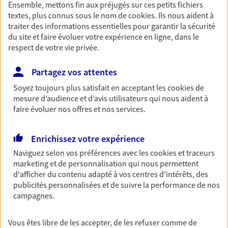
Ensemble, mettons fin aux préjugés sur ces petits fichiers
Découvrir les offres Épargne
textes, plus connus sous le nom de
cookies
. Ils nous aident à
traiter des informations essentielles pour garantir la sécurité
du site et faire évoluer votre expérience en ligne, dans le
Retraite
respect de votre vie privée.
Préparez sereinement ce nouveau chapitre de
Partagez vos attentes
votre vie avec les conseils d'un expert. Découvrez
notre solution PER (Plan Epargne Retraite)
Soyez toujours plus satisfait en acceptant les
cookies
de
spécialement conçue pour la retraite.
mesure d’audience et d’avis utilisateurs qui nous aident à
faire évoluer nos offres et nos services.
Découvrir l'offre Retraite
Enrichissez votre expérience
Prévoyance
Naviguez selon vos préférences avec les
cookies et traceurs
Pour un avenir serein, assurez-vous avec notre
marketing et de personnalisation qui nous permettent
contrat prévoyance. Préservez vos proches en cas
d'afficher du contenu adapté à vos centres d'intérêts, des
d'accident ou de maladie en optant pour les
publicités personnalisées et de suivre la performance de nos
garanties incapacité temporaire totale de travail,
campagnes.
invalidité ou de décès.
Vous êtes libre de les accepter, de les refuser comme de
Découvrir l'offre Prévoyance