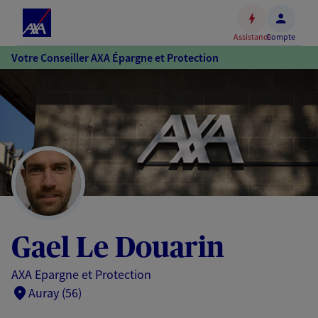
Espace
client
Assistance
Compte
Accéder
Votre Conseiller AXA Épargne et Protection
au
contenu
principal
Accéder
au
pied
de
page
Gael Le Douarin
AXA Epargne et Protection
Auray (56)