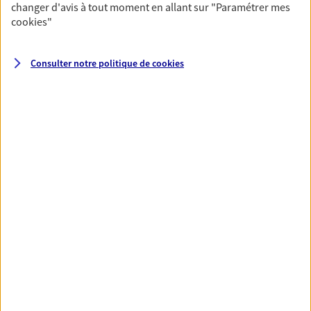
changer d'avis à tout moment en allant sur
"Paramétrer mes
cookies
"
Santé
Couvrez vos dépenses de santé ainsi que celles de
Consulter notre politique de
cookies
votre famille avec la complémentaire santé qui
vous ressemble.
Découvrir l'offre Santé
VOIR TOUTES NOS OFFRES
Nos expertises
Réaliser un bilan social et