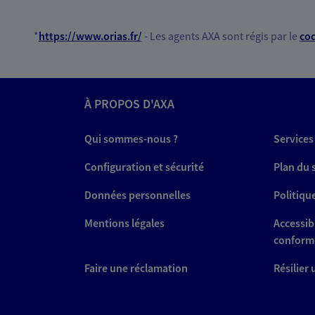
Agent général d'assurance
*
https://www.orias.fr/
- Les agents AXA sont régis par le
cod
Patrimoine
14 Rue Du Roi Arthur, 56800 Ploer
Horaires :
Fermé
Ouvre demain à 09:00
À PROPOS D'AXA
06 32 16 89 21
Qui sommes-nous ?
Services
VOIR NOTRE S
Configuration et sécurité
Plan du 
N° Orias * (orias.fr) : 21000596
Données personnelles
Politiqu
Mentions légales
Accessibi
conform
Faire une réclamation
Résilier