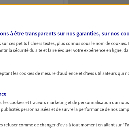
NOUS CONTACTER
VOIR NOTRE SITE WEB
s à être transparents sur nos garanties, sur nos
coo
 (19007825); EI MERHAND JEREMY
sur ces petits fichiers textes, plus connus sous le nom de
cookies
.
tir la sécurité du site et faire évoluer votre expérience en ligne, da
ceptant les
cookies
de mesure d’audience et d’avis utilisateurs qui n
A Epargne et Protection
nce
c les
cookies et traceurs
marketing et de personnalisation qui nous
NOUS CONTACTER
es publicités personnalisées et de suivre la performance de nos cam
ITE WEB
 les refuser comme de changer d'avis à tout moment en allant sur
"P