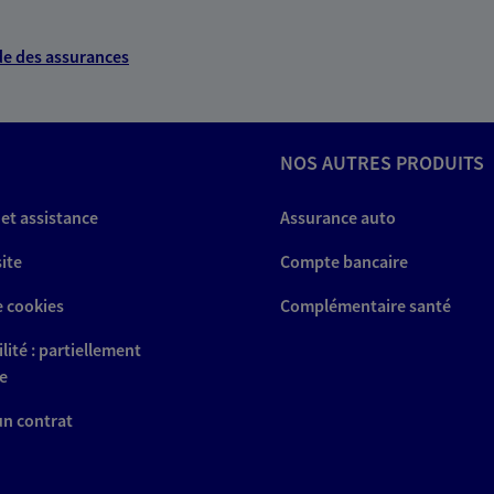
 exclusif AXA Prévoyance &
e des assurances
mel
NOS AUTRES PRODUITS
NOUS CONTACTER
 et assistance
Assurance auto
ITE WEB
site
Compte bancaire
e cookies
Complémentaire santé
lité : partiellement
e
 un contrat