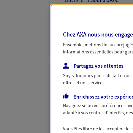
Ouvre le 11 août à 09:00
02 97 74 05 83
PRENDRE RENDEZ-VOUS
Chez AXA nous nous engageon
N° Orias * (orias.fr) : EIRL JULIEN RUAULT
Ensemble, mettons fin aux préjugés 
(25003661)
informations essentielles pour garan
Partagez vos attentes
Laetitia Autier
Soyez toujours plus satisfait en ac
offres et nos services.
Mandataire d'Assurance AX
56800 Ploermel
Enrichissez votre expérie
Naviguez selon vos préférences ave
07 87 31 63 97
adapté à vos centres d'intérêts, d
VOIR NOTRE S
Vous êtes libre de les accepter, de