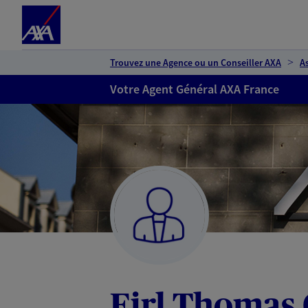
Espace client
Accéder au contenu principal
Accéder au pied de page
Trouvez une Agence ou un Conseiller AXA
A
Votre Agent Général AXA France
Eirl Thomas