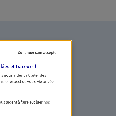
Continuer sans accepter
kies et traceurs
!
es professionnels et les
 Ils nous aident à traiter des
ns le respect de votre vie privée.
ommes des indépendants. Nous
des solutions cohérentes pour protéger
ollaborateurs... mais aussi vous-même et
ous aident à faire évoluer nos