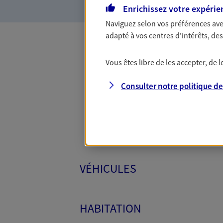
Enrichissez votre expérie
Naviguez selon vos préférences ave
adapté à vos centres d'intérêts, d
Toutes
Vous êtes libre de les accepter, de
Consulter notre politique d
VÉHICULES
HABITATION