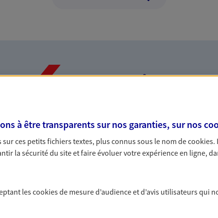
Nos expertises
s à être transparents sur nos garanties, sur nos
coo
dans la durée et la
Accompagner l
sur ces petits fichiers textes, plus connus sous le nom de
cookies
.
entreprises
tir la sécurité du site et faire évoluer votre expérience en ligne, da
rojets de vie tout au long de
Comme vous, nous s
us concevons notre métier : dans
bâtissons ensemble 
 C'est en apprenant à vous
votre activité, vos c
ceptant les
cookies
de mesure d’audience et d’avis utilisateurs qui n
s de meilleures solutions.
votre famille.