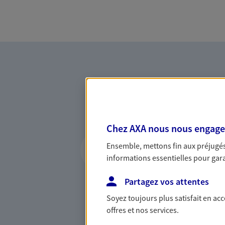
Chez AXA nous nous engageon
Vous accompagner 
Ensemble, mettons fin aux préjugés 
confiance
informations essentielles pour garan
Vous accompagner dans vos p
Partagez vos attentes
votre vie, c'est ainsi que no
la confiance et la proximité.
Soyez toujours plus satisfait en ac
connaître que nous proposon
offres et nos services.