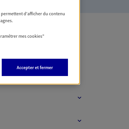
 permettent d'afficher du contenu
pagnes.
 Banque
aramétrer mes
cookies
"
Accepter et fermer