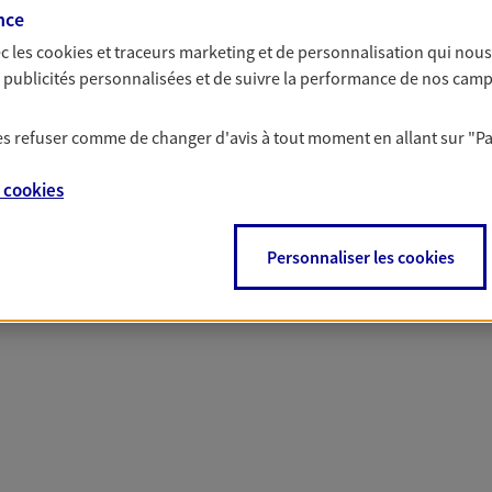
nce
c les
cookies et traceurs
marketing et de personnalisation qui nous
es publicités personnalisées et de suivre la performance de nos cam
 nos offres Assurance &
 les refuser comme de changer d'avis à tout moment en allant sur
"P
e
cookies
Personnaliser les cookies
PARTICULIERS
PRO & ENTREPRISES