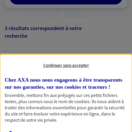
3 résultats correspondent à votre
recherche
Passer les
résultats
Liste
Carte
Continuer sans accepter
Chez AXA nous nous engageons à être transparents
Eirl Ferrier Renaud
sur nos garanties, sur nos
cookies et traceurs
!
Agent Général d'assurance exclusif AXA
Ensemble, mettons fin aux préjugés sur ces petits fichiers
France
textes, plus connus sous le nom de
cookies
. Ils nous aident à
traiter des informations essentielles pour garantir la sécurité
4 Place De La Bouquerie, 84400 Apt
du site et faire évoluer votre expérience en ligne, dans le
Agence accessible
respect de votre vie privée.
Horaires :
Fermé
Ouvre le 11 août à 08:30