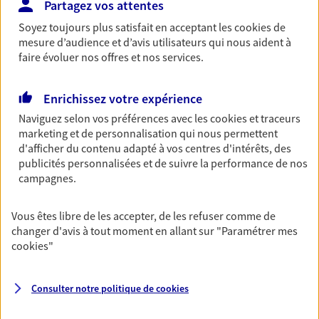
Partagez vos attentes
Soyez toujours plus satisfait en acceptant les
cookies
de
04 32 50 14 94
mesure d’audience et d’avis utilisateurs qui nous aident à
faire évoluer nos offres et nos services.
NOUS CONTACTER
Enrichissez votre expérience
PRENDRE RENDEZ-VOUS
Naviguez selon vos préférences avec les
cookies et traceurs
VOIR NOTRE SITE WEB
marketing et de personnalisation qui nous permettent
d'afficher du contenu adapté à vos centres d'intérêts, des
publicités personnalisées et de suivre la performance de nos
N° Orias * (orias.fr) : 09049316
campagnes.
Vous êtes libre de les accepter, de les refuser comme de
Eirl Thomas Gregory
changer d'avis à tout moment en allant sur
"Paramétrer mes
cookies
"
Agent Général d'assurance exclusif AXA
France
Immeuble Liberte 37 Quai Gal Leclerc Bp 106, 84404
Consulter notre politique de
cookies
Apt Cedex