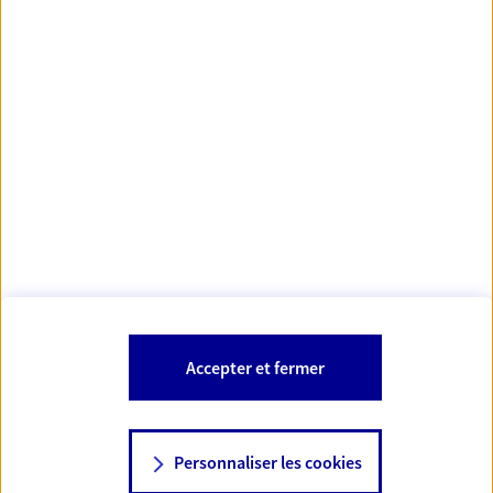
https://www.orias.fr/
code des
*
- Les agents AXA sont régis par le
assurances
À PROPOS D'AXA
NOS AUTRES PRODUITS
SITES AXA
Accepter et fermer
Personnaliser les cookies