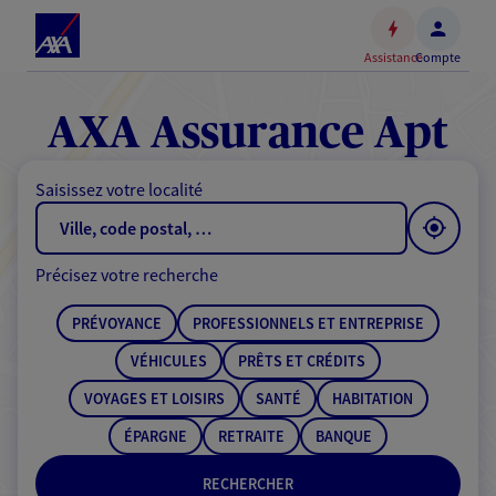
Espace
client
Assistance
Compte
Accéder
au
contenu
AXA Assurance Apt
principal
Accéder
Saisissez votre localité
au
pied
de
Précisez votre recherche
page
PRÉVOYANCE
PROFESSIONNELS ET ENTREPRISE
VÉHICULES
PRÊTS ET CRÉDITS
VOYAGES ET LOISIRS
SANTÉ
HABITATION
ÉPARGNE
RETRAITE
BANQUE
RECHERCHER