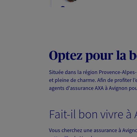
84000 Avignon
07 77 85 74 11
VOIR NOTRE S
Optez pour la 
N° Orias * (orias.fr) : 26002462
Située dans la région Provence-Alpes-
et pleine de charme. Afin de profiter 
Sarl Guendon A
agents d'assurance AXA à Avignon pou
Agent Général d'assurance
41 Bd St Ruf, 84000 Avignon
Horaires :
Fermé
Fait-il bon vivre à
Ouvre à 09:00
Vous cherchez une assurance à Avignon
04 90 82 19 09