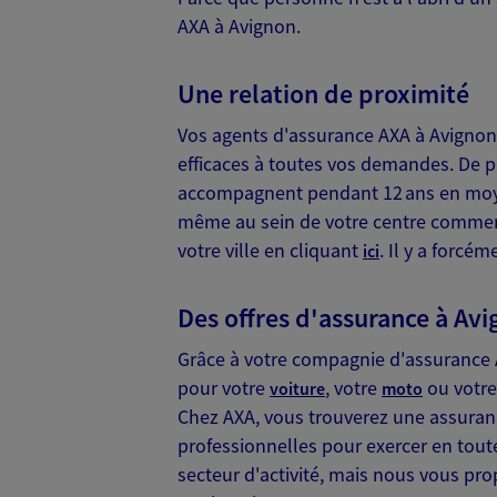
Francois Algret
AXA à Avignon.
Mandataire d'Assurance AX
84000 Avignon
Une relation de proximité
Vos agents d'assurance AXA à Avignon c
07 88 05 78 18
efficaces à toutes vos demandes. De pl
VOIR NOTRE S
accompagnent pendant 12 ans en moyen
même au sein de votre centre commerci
N° Orias * (orias.fr) : 15005513
votre ville en cliquant
. Il y a forcé
ici
Des offres d'assurance à Av
Pascal Bourgeoi
Grâce à votre compagnie d'assurance 
Conseiller AXA Epargne et 
pour votre
, votre
ou votr
voiture
moto
84000 Avignon
Chez AXA, vous trouverez une assuranc
professionnelles pour exercer en toute
06 74 52 36 85
secteur d'activité, mais nous vous p