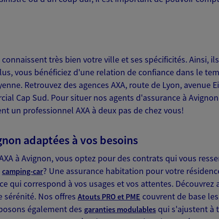
A Epargne et Protection
onnaissent très bien votre ville et ses spécificités. Ainsi, 
NOUS CONTACTER
us, vous bénéficiez d'une relation de confiance dans le tem
ITE WEB
ne. Retrouvez des agences AXA, route de Lyon, avenue Eis
al Cap Sud. Pour situer nos agents d'assurance à Avignon,
ment un professionnel AXA à deux pas de chez vous!
ignon adaptées à vos besoins
s
AXA à Avignon, vous optez pour des contrats qui vous ress
Protection
e
? Une assurance habitation pour votre résidenc
camping-car
e qui correspond à vos usages et vos attentes. Découvrez 
 sérénité. Nos offres
couvrent de base les
Atouts PRO et PME
NOUS CONTACTER
roposons également des
qui s'ajustent à 
garanties modulables