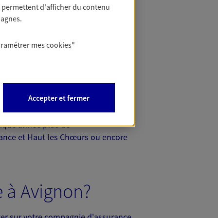
 permettent d'afficher du contenu
pagnes.
aramétrer mes
cookies
"
Accepter et fermer
chaque année plus de
onance et Haut les Chœurs ou encore
e à Avignon?
pter sur votre compagnie d'assurance