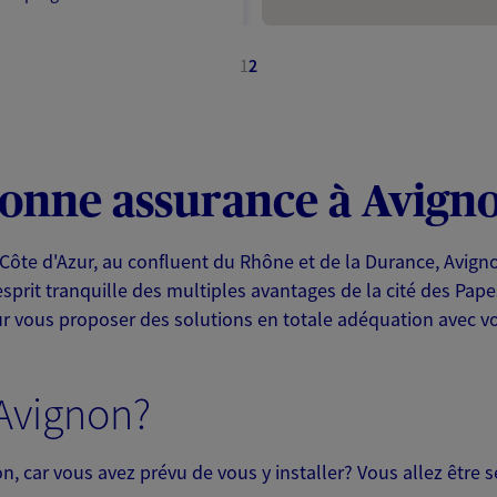
1
2
NOUS CONTACTER
ITE WEB
bonne assurance à Avign
Côte d'Azur, au confluent du Rhône et de la Durance, Avigno
l'esprit tranquille des multiples avantages de la cité des Pa
ssurances
r vous proposer des solutions en totale adéquation avec vo
 exclusif AXA France
 Avignon?
, car vous avez prévu de vous y installer? Vous allez être 
NOUS CONTACTER