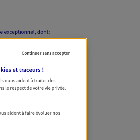
e exceptionnel, dont :
Continuer sans accepter
kies et traceurs
!
iviales, des œuvres de Street art, des
 Ils nous aident à traiter des
ns le respect de votre vie privée.
ous aident à faire évoluer nos
ommencera bien évidemment par citer
dure à deux pas du centre historique.
e square Agricol Perdiguier. Le
 Plaine de l'Abbaye et la colline des