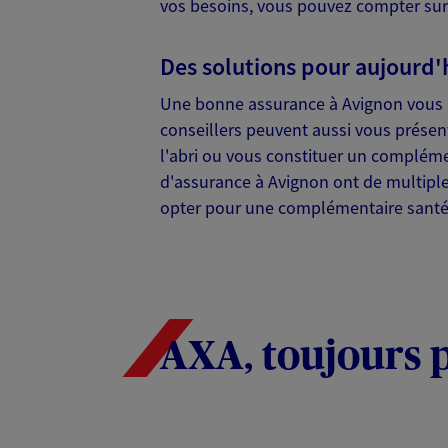
vos besoins, vous pouvez compter sur 
VOIR NOTRE S
Des solutions pour aujourd'
Une bonne assurance à Avignon vous pe
Sarl Guendon A
conseillers peuvent aussi vous présen
l'abri ou vous constituer un complémen
Agent Général d'assurance
d'assurance à Avignon ont de multipl
73 Rue Joseph Vernet Bp 14, 8400
opter pour une complémentaire santé
Horaires :
Fermé
Ouvre à 09:00
04 90 86 40 86
PRENDRE RENDEZ-VOUS
AXA, toujours 
N° Orias * (orias.fr) : 07027082