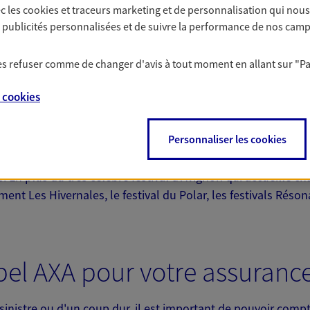
c les
cookies et traceurs
marketing et de personnalisation qui nous
es publicités personnalisées et de suivre la performance de nos cam
 les refuser comme de changer d'avis à tout moment en allant sur
"P
e
5 gratuits :
 exclusif AXA France
e
cookies
iem, rue Joseph Vernet;
vignon Cedex 1
le des jésuites;
Personnaliser les cookies
ls. En plus du très célèbre festival d'Avignon qui accueille 
NOUS CONTACTER
ment Les Hivernales, le festival du Polar, les festivals Rés
ITE WEB
pel AXA pour votre assuranc
 sinistre ou d'un coup dur, il est important de pouvoir com