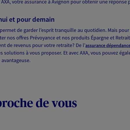
AXA, votre assurance à Avignon pour obtenir une réponse pe
ITE WEB
hui et pour demain
rmet de garder l'esprit tranquille au quotidien. Mais pour 
ssurances
ter nos offres Prévoyance et nos produits Épargne et Retrai
t de revenus pour votre retraite? De l'
assurance dépendanc
 exclusif AXA France
es solutions à vous proposer. Et avec AXA, vous pouvez éga
4 Avignon Cedex 1
 avantageuse.
NOUS CONTACTER
VOIR NOTRE SITE WEB
proche de vous