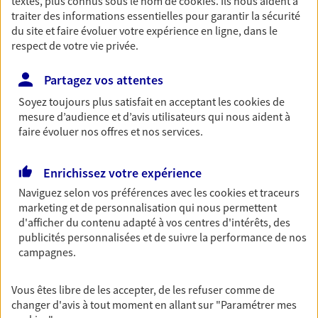
textes, plus connus sous le nom de
cookies
. Ils nous aident à
traiter des informations essentielles pour garantir la sécurité
du site et faire évoluer votre expérience en ligne, dans le
Nos expertises
respect de votre vie privée.
Partagez vos attentes
Soyez toujours plus satisfait en acceptant les
cookies
de
Vous aider à constituer une
mesure d’audience et d’avis utilisateurs qui nous aident à
épargne
faire évoluer nos offres et nos services.
De nombreuses solutions s'offrent à vous pour faire
fructifier votre épargne. Laquelle correspond à vos
Enrichissez votre expérience
objectifs ? Rien ne remplace les conseils d'un expert :
Naviguez selon vos préférences avec les
cookies et traceurs
Assurance vie, PER, Livret… Faisons le point ensemble !
marketing et de personnalisation qui nous permettent
d'afficher du contenu adapté à vos centres d'intérêts, des
publicités personnalisées et de suivre la performance de nos
Anticiper et préparer votre
campagnes.
retraite
Il n'est jamais ni trop tôt, ni trop tard pour préparer
Vous êtes libre de les accepter, de les refuser comme de
changer d'avis à tout moment en allant sur
"Paramétrer mes
votre retraite. Nous vous aidons à trouver les solutions