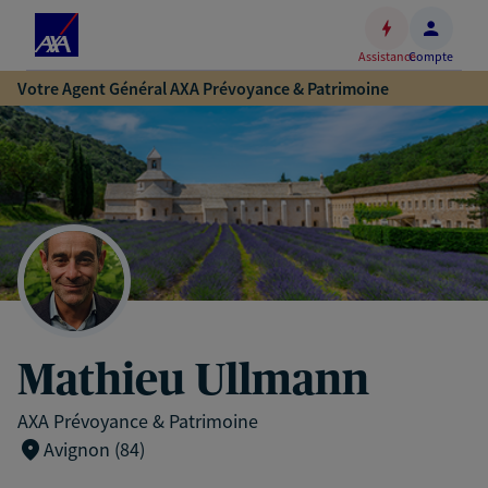
Espace
client
Assistance
Compte
Accéder
Votre Agent Général AXA Prévoyance & Patrimoine
au
contenu
principal
Accéder
au
pied
de
page
Mathieu Ullmann
AXA Prévoyance & Patrimoine
Avignon (84)