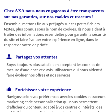
Habitation
Chez AXA nous nous engageons à être transparents
sur nos garanties, sur nos
cookies et traceurs
!
Votre logement est unique, comme vous. Le
contrat Ma Maison assure votre sérénité en
Ensemble, mettons fin aux préjugés sur ces petits fichiers
protégeant ce qui vous tient à coeur.
textes, plus connus sous le nom de
cookies
. Ils nous aident à
traiter des informations essentielles pour garantir la sécurité
Découvrir l'offre Habitation
du site et faire évoluer votre expérience en ligne, dans le
respect de votre vie privée.
OBTENIR UN TARIF EN LIGNE
Partagez vos attentes
Soyez toujours plus satisfait en acceptant les
cookies
de
Garantie Accidents de la Vie
mesure d’audience et d’avis utilisateurs qui nous aident à
Bricoleuse, féru de jardinage, pâtissier en herbe
faire évoluer nos offres et nos services.
ou grande lectrice… personne n'est à l'abri d'un
accident du quotidien. Avec Ma Protection
Accident, protégez votre qualité de vie et vos
Enrichissez votre expérience
revenus.
Naviguez selon vos préférences avec les
cookies et traceurs
marketing et de personnalisation qui nous permettent
Découvrir l'offre Garantie Accidents de la Vie
d'afficher du contenu adapté à vos centres d'intérêts, des