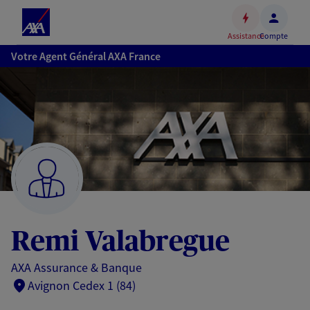
Espace
client
Assistance
Compte
Accéder
Votre Agent Général AXA France
au
contenu
principal
Accéder
au
pied
de
page
Remi Valabregue
AXA Assurance & Banque
Avignon Cedex 1 (84)