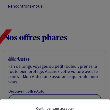
Rencontrons-nous !
Nos offres phares
Auto
Fan de longs voyages ou petit rouleur, prenez la
route bien protégé. Assurez votre voiture avec le
contrat Mon Auto : une assurance qui roule pour
vous.
Découvrir l'offre Auto
OBTENIR UN TARIF EN LIGNE
Continuer sans accepter