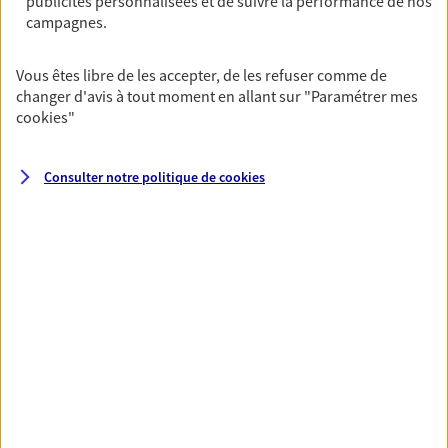
publicités personnalisées et de suivre la performance de nos
OBTENIR UN TARIF EN LIGNE
campagnes.
Vous êtes libre de les accepter, de les refuser comme de
Multirisque Entreprise
changer d'avis à tout moment en allant sur
"Paramétrer mes
Gagnez en simplicité et en sérénité avec votre
cookies
"
assurance multirisque entreprise. Un contrat
unique pour protéger vos locaux, matériels pro,
équipements et stocks… sans oublier votre
Consulter notre politique de
cookies
responsabilité civile.
Découvrir l'offre Multirisque Entreprise
DEMANDER UN DEVIS
VOIR TOUTES NOS OFFRES