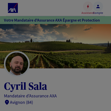
Espace
client
Assistance
Compte
Accéder
Votre Mandataire d'Assurance AXA Épargne et Protection
au
contenu
principal
Accéder
au
pied
de
page
Cyril Sala
Mandataire d'Assurance AXA
Avignon (84)