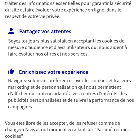
traiter des informations essentielles pour garantir la sécurité
Retraite
du site et faire évoluer votre expérience en ligne, dans le
respect de votre vie privée.
Préparez sereinement ce nouveau chapitre de
votre vie avec les conseils d'un expert. Découvrez
notre solution PER (Plan Epargne Retraite)
Partagez vos attentes
spécialement conçue pour la retraite.
Soyez toujours plus satisfait en acceptant les
cookies
de
mesure d’audience et d’avis utilisateurs qui nous aident à
faire évoluer nos offres et nos services.
Santé
Couvrez vos dépenses de santé ainsi que celles de
votre famille avec la complémentaire santé qui
Enrichissez votre expérience
vous ressemble.
Naviguez selon vos préférences avec les
cookies et traceurs
marketing et de personnalisation qui nous permettent
d'afficher du contenu adapté à vos centres d'intérêts, des
Prévoyance
publicités personnalisées et de suivre la performance de nos
Pour un avenir serein, assurez-vous avec notre
campagnes.
contrat prévoyance. Préservez vos proches en cas
d'accident ou de maladie en optant pour les
Vous êtes libre de les accepter, de les refuser comme de
garanties incapacité temporaire totale de travail,
changer d'avis à tout moment en allant sur
"Paramétrer mes
invalidité ou de décès.
cookies
"