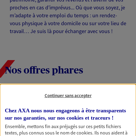
proches en cas d’imprévus... Où que vous soyez, je
m’adapte à votre emploi du temps : un rendez-
vous physique à votre domicile ou sur votre lieu de
travail… Je suis là pour échanger avec vous !
Nos offres phares
Continuer sans accepter
Épargne
Réalisez vos projets grâce à votre épargne : achat
Chez AXA nous nous engageons à être transparents
immobilier, études des enfants ou voyage autour
du monde… Épargnez à votre rythme et
sur nos garanties, sur nos
cookies et traceurs
!
simplement, selon votre profil.
Ensemble, mettons fin aux préjugés sur ces petits fichiers
textes, plus connus sous le nom de
cookies
. Ils nous aident à