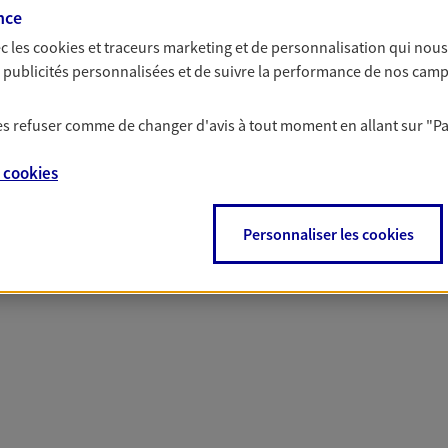
nce
c les
cookies et traceurs
marketing et de personnalisation qui nous
es publicités personnalisées et de suivre la performance de nos cam
 nos offres Assurance &
 les refuser comme de changer d'avis à tout moment en allant sur
"P
e
cookies
Personnaliser les cookies
PARTICULIERS
PRO & ENTREPRISES