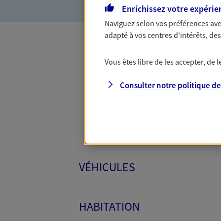
Enrichissez votre expérie
Naviguez selon vos préférences ave
adapté à vos centres d'intérêts, d
Toutes
Vous êtes libre de les accepter, de
Consulter notre politique d
VÉHICULES
HABITATION