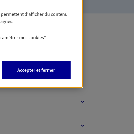
 permettent d'afficher du contenu
pagnes.
 Banque
aramétrer mes
cookies
"
Accepter et fermer