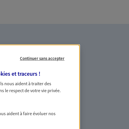
Continuer sans accepter
kies et traceurs
!
es professionnels et les
 Ils nous aident à traiter des
ns le respect de votre vie privée.
ommes des indépendants. Nous
des solutions cohérentes pour protéger
ollaborateurs... mais aussi vous-même et
ous aident à faire évoluer nos