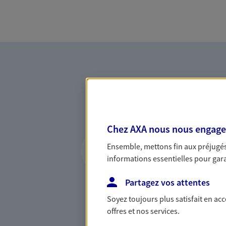
Chez AXA nous nous engageon
Vous accompagner 
Ensemble, mettons fin aux préjugés 
confiance
informations essentielles pour garan
Vous accompagner dans vos p
Partagez vos attentes
votre vie, c'est ainsi que no
la confiance et la proximité.
Soyez toujours plus satisfait en ac
connaître que nous proposon
offres et nos services.