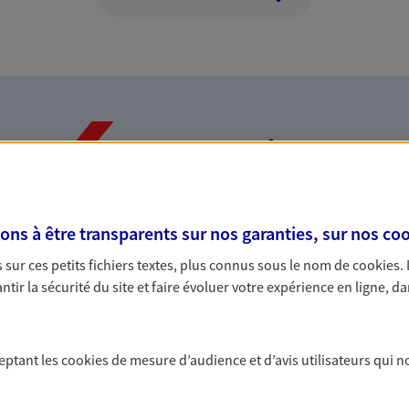
Nos expertises
s à être transparents sur nos garanties, sur nos
coo
dans la durée et la
Accompagner l
sur ces petits fichiers textes, plus connus sous le nom de
cookies
.
entreprises
tir la sécurité du site et faire évoluer votre expérience en ligne, da
rojets de vie tout au long de
Comme vous, nous s
us concevons notre métier : dans
bâtissons ensemble 
 C'est en apprenant à vous
votre activité, vos c
ceptant les
cookies
de mesure d’audience et d’avis utilisateurs qui n
s de meilleures solutions.
votre famille.