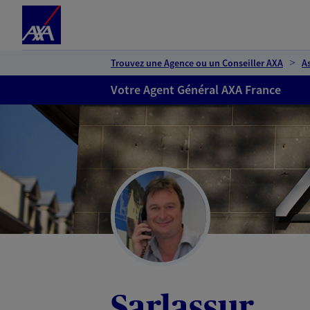
Espace client
Accéder au contenu principal
Accéder au pied de page
Trouvez une Agence ou un Conseiller AXA
A
Votre Agent Général AXA France
Sarlassur