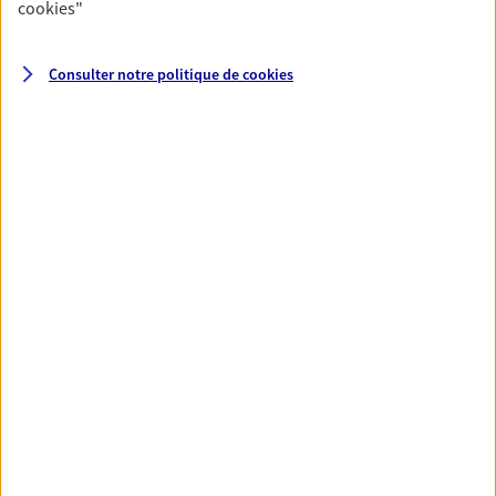
cookies
"
NOUS CONTACTER
Consulter notre politique de
cookies
VOIR NOTRE SITE WEB
N° Orias * (orias.fr) : 21002246
Gwenaelle Delbos
Mandataire d'Assurance AXA Epargne et
Protection
24660 Coulounieix Chamiers
06 70 65 21 05
NOUS CONTACTER