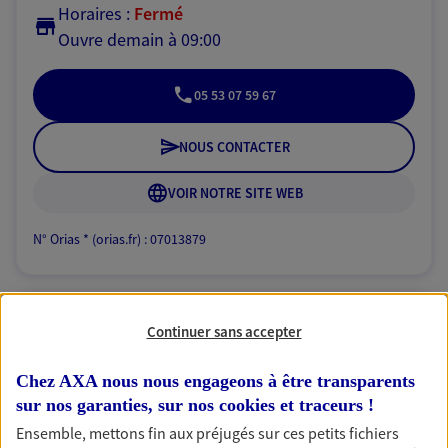
Horaires :
Fermé
Ouvre demain à 09:00
05 53 07 59 67
NOUS CONTACTER
VOIR NOTRE SITE WEB
N° Orias * (orias.fr) : 07013879
Continuer sans accepter
Julien Mira
Conseiller AXA Epargne et Protection
Chez AXA nous nous engageons à être transparents
sur nos garanties, sur nos
cookies et traceurs
!
24330 Boulazac Isle Manoire
Ensemble, mettons fin aux préjugés sur ces petits fichiers