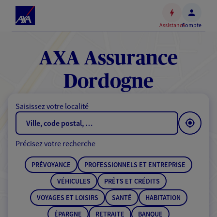
Espace
client
Assistance
Compte
Accéder
au
contenu
AXA Assurance
principal
Accéder
Dordogne
au
pied
Saisissez votre localité
de
page
Précisez votre recherche
PRÉVOYANCE
PROFESSIONNELS ET ENTREPRISE
VÉHICULES
PRÊTS ET CRÉDITS
VOYAGES ET LOISIRS
SANTÉ
HABITATION
ÉPARGNE
RETRAITE
BANQUE