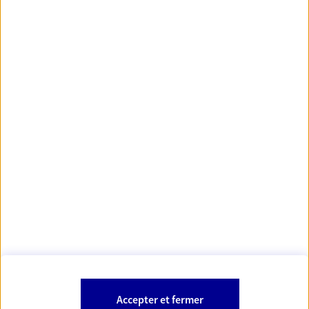
principales villes de France
https://www.orias.fr/
code des
*
- Les agents AXA sont régis par le
assurances
À PROPOS D'AXA
NOS AUTRES PRODUITS
SITES AXA
Accepter et fermer