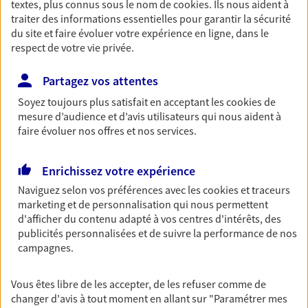
textes, plus connus sous le nom de
cookies
. Ils nous aident à
06 71 66 60 72
traiter des informations essentielles pour garantir la sécurité
du site et faire évoluer votre expérience en ligne, dans le
NOUS CONTACTER
respect de votre vie privée.
VOIR NOTRE SITE WEB
Partagez vos attentes
Soyez toujours plus satisfait en acceptant les
cookies
de
mesure d’audience et d’avis utilisateurs qui nous aident à
faire évoluer nos offres et nos services.
Romain Rousseau
Enrichissez votre expérience
Agent général d'assurance exclusif AXA
Naviguez selon vos préférences avec les
cookies et traceurs
Prévoyance & Patrimoine
marketing et de personnalisation qui nous permettent
Le Carre Des Pros Crea Vallee Sud - Espace Couture,
d'afficher du contenu adapté à vos centres d'intérêts, des
24660 Sanilhac
publicités personnalisées et de suivre la performance de nos
Horaires :
Fermé
campagnes.
Ouvre le 10 août à 09:00
Vous êtes libre de les accepter, de les refuser comme de
changer d'avis à tout moment en allant sur
"Paramétrer mes
06 79 01 82 94