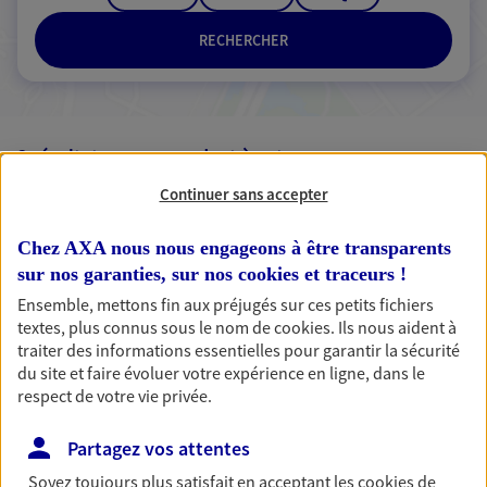
RECHERCHER
3 résultats correspondent à votre
recherche
Passer les
Continuer sans accepter
résultats
Chez AXA nous nous engageons à être transparents
Liste
Carte
sur nos garanties, sur nos
cookies et traceurs
!
Ensemble, mettons fin aux préjugés sur ces petits fichiers
textes, plus connus sous le nom de
cookies
. Ils nous aident à
traiter des informations essentielles pour garantir la sécurité
Camille Durieublanc
du site et faire évoluer votre expérience en ligne, dans le
respect de votre vie privée.
Agent Général d'assurance exclusif AXA
France
Partagez vos attentes
21 Place Nationale, 24600 Riberac
Agence accessible
Soyez toujours plus satisfait en acceptant les
cookies
de