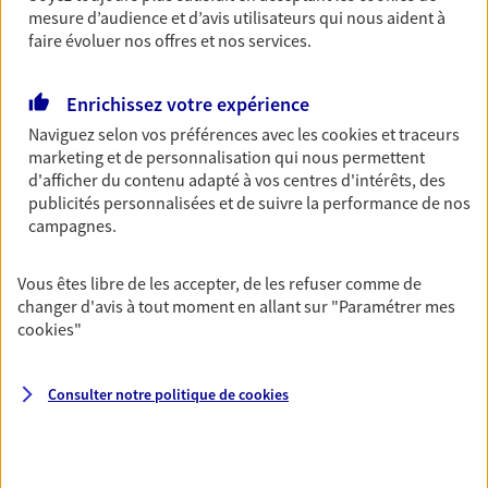
Horaires :
Fermé
mesure d’audience et d’avis utilisateurs qui nous aident à
faire évoluer nos offres et nos services.
Ouvre le 11 août à 09:00
Enrichissez votre expérience
05 53 90 50 00
Naviguez selon vos préférences avec les
cookies et traceurs
marketing et de personnalisation qui nous permettent
NOUS CONTACTER
d'afficher du contenu adapté à vos centres d'intérêts, des
publicités personnalisées et de suivre la performance de nos
VOIR NOTRE SITE WEB
campagnes.
N° Orias * (orias.fr) : 24000991
Vous êtes libre de les accepter, de les refuser comme de
changer d'avis à tout moment en allant sur
"Paramétrer mes
cookies
"
Sebastien Harouat
Agent Général d'assurance exclusif AXA
Consulter notre politique de
cookies
France
8 Rue Du 26 Mars, 24600 Riberac
Horaires :
Fermé