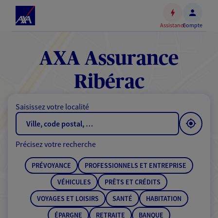
Espace
client
Assistance
Compte
Accéder
au
contenu
AXA Assurance
principal
Accéder
Ribérac
au
pied
Saisissez votre localité
de
page
Précisez votre recherche
PRÉVOYANCE
PROFESSIONNELS ET ENTREPRISE
VÉHICULES
PRÊTS ET CRÉDITS
VOYAGES ET LOISIRS
SANTÉ
HABITATION
ÉPARGNE
RETRAITE
BANQUE