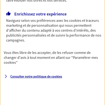
faire évoluer nos offres et nos services.
Gagnez en simplicité et en sérénité avec votre
assurance multirisque entreprise. Un contrat
Enrichissez votre expérience
unique pour protéger vos locaux, matériels pro,
Naviguez selon vos préférences avec les
cookies et traceurs
équipements et stocks… sans oublier votre
marketing et de personnalisation qui nous permettent
responsabilité civile.
d'afficher du contenu adapté à vos centres d'intérêts, des
Découvrir l'offre Multirisque Entreprise
publicités personnalisées et de suivre la performance de nos
campagnes.
DEMANDER UN DEVIS
Vous êtes libre de les accepter, de les refuser comme de
changer d'avis à tout moment en allant sur
"Paramétrer mes
cookies
"
VOIR TOUTES NOS OFFRES
Consulter notre politique de
cookies
Nos expertises