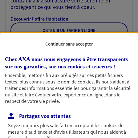
contrat Ma Maison assure votre sérénité en
protégeant ce qui vous tient à coeur.
Découvrir l'offre Habitation
OBTENIR UN TARIF EN LIGNE
Continuer sans accepter
Garantie Accidents de la Vie
Chez AXA nous nous engageons à être transparents
Bricoleuse, féru de jardinage, pâtissier en herbe
sur nos garanties, sur nos
cookies et traceurs
!
ou grande lectrice… personne n'est à l'abri d'un
Ensemble, mettons fin aux préjugés sur ces petits fichiers
accident du quotidien. Avec Ma Protection
textes, plus connus sous le nom de
cookies
. Ils nous aident à
Accident, protégez votre qualité de vie et vos
traiter des informations essentielles pour garantir la sécurité
revenus.
du site et faire évoluer votre expérience en ligne, dans le
respect de votre vie privée.
Découvrir l'offre Garantie Accidents de la Vie
OBTENIR UN TARIF EN LIGNE
Partagez vos attentes
Soyez toujours plus satisfait en acceptant les
cookies
de
mesure d’audience et d’avis utilisateurs qui nous aident à
Multirisque Entreprise