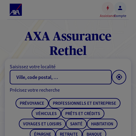
Espace
client
Assistance
Compte
Accéder
au
contenu
AXA Assurance
principal
Accéder
Rethel
au
pied
Saisissez votre localité
de
page
Précisez votre recherche
PRÉVOYANCE
PROFESSIONNELS ET ENTREPRISE
VÉHICULES
PRÊTS ET CRÉDITS
VOYAGES ET LOISIRS
SANTÉ
HABITATION
ÉPARGNE
RETRAITE
BANQUE