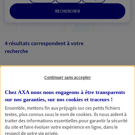
RECHERCHER
4 résultats correspondent à votre
recherche
Passer les
résultats
Liste
Carte
Continuer sans accepter
Chez AXA nous nous engageons à être transparents
sur nos garanties, sur nos
cookies et traceurs
!
Cedric Georget
Ensemble, mettons fin aux préjugés sur ces petits fichiers
Agent Général d'assurance exclusif AXA
textes, plus connus sous le nom de
cookies
. Ils nous aident à
France
traiter des informations essentielles pour garantir la sécurité
10 Place De La Republique, 08300 Rethel
du site et faire évoluer votre expérience en ligne, dans le
Horaires :
Fermé
respect de votre vie privée.