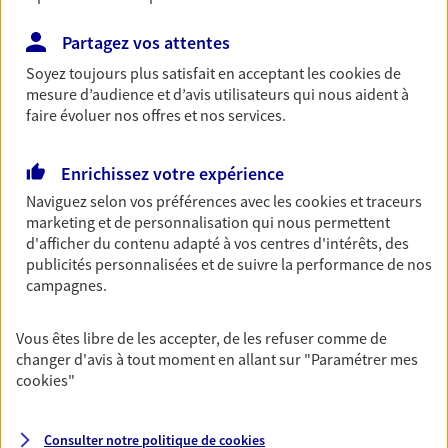
Ouvre le 10 août à 09:00
Partagez vos attentes
Soyez toujours plus satisfait en acceptant les
cookies
de
03 24 39 77 64
mesure d’audience et d’avis utilisateurs qui nous aident à
faire évoluer nos offres et nos services.
NOUS CONTACTER
Enrichissez votre expérience
VOIR NOTRE SITE WEB
Naviguez selon vos préférences avec les
cookies et traceurs
N° Orias * (orias.fr) : 22005717
marketing et de personnalisation qui nous permettent
d'afficher du contenu adapté à vos centres d'intérêts, des
publicités personnalisées et de suivre la performance de nos
campagnes.
Marie Morlaix
Vous êtes libre de les accepter, de les refuser comme de
Conseiller AXA Epargne et Protection
changer d'avis à tout moment en allant sur
"Paramétrer mes
cookies
"
08300 Rethel
Consulter notre politique de
cookies
NOUS CONTACTER