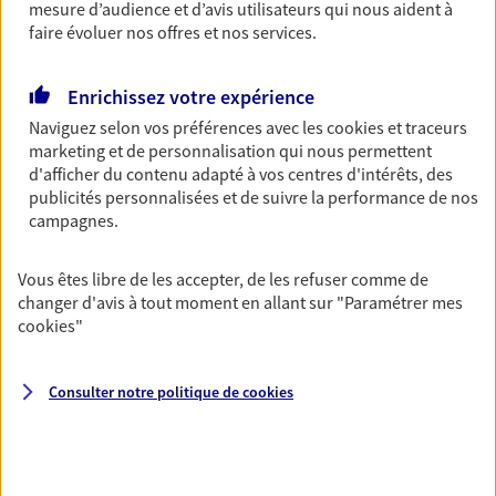
Découvrir l'offre Garantie Accidents de la Vie
mesure d’audience et d’avis utilisateurs qui nous aident à
faire évoluer nos offres et nos services.
OBTENIR UN TARIF EN LIGNE
Enrichissez votre expérience
Naviguez selon vos préférences avec les
cookies et traceurs
Multirisque Entreprise
marketing et de personnalisation qui nous permettent
Gagnez en simplicité et en sérénité avec votre
d'afficher du contenu adapté à vos centres d'intérêts, des
assurance multirisque entreprise. Un contrat
publicités personnalisées et de suivre la performance de nos
unique pour protéger vos locaux, matériels pro,
campagnes.
équipements et stocks… sans oublier votre
responsabilité civile.
Vous êtes libre de les accepter, de les refuser comme de
Découvrir l'offre Multirisque Entreprise
changer d'avis à tout moment en allant sur
"Paramétrer mes
cookies
"
DEMANDER UN DEVIS
Consulter notre politique de
cookies
VOIR TOUTES NOS OFFRES