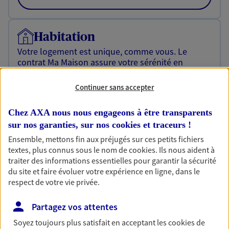
Habitation
Votre logement est unique, comme vous. Le
contrat Ma Maison assure votre sérénité en
protégeant ce qui vous tient à coeur.
Continuer sans accepter
Découvrir l'offre Habitation
Chez AXA nous nous engageons à être transparents
OBTENIR UN TARIF EN LIGNE
sur nos garanties, sur nos
cookies et traceurs
!
Ensemble, mettons fin aux préjugés sur ces petits fichiers
textes, plus connus sous le nom de
cookies
. Ils nous aident à
Garantie Accidents de la Vie
traiter des informations essentielles pour garantir la sécurité
Bricoleuse, féru de jardinage, pâtissier en herbe
du site et faire évoluer votre expérience en ligne, dans le
ou grande lectrice… personne n'est à l'abri d'un
respect de votre vie privée.
accident du quotidien. Avec Ma Protection
Accident, protégez votre qualité de vie et vos
Partagez vos attentes
revenus.
Soyez toujours plus satisfait en acceptant les
cookies
de