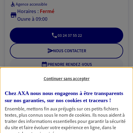
Agence accessible
Horaires :
Fermé
Ouvre à 09:00
03 24 37 55 22
NOUS CONTACTER
PRENDRE RENDEZ-VOUS
VOIR NOTRE SITE WEB
Continuer sans accepter
N° Orias * (orias.fr) : EI VADEZ SONIA (23006723); EI BONNA
Chez AXA nous nous engageons à être transparents
JEROME (23006698); EI LOURDELET CLARA (25009353)
sur nos garanties, sur nos
cookies et traceurs
!
Ensemble, mettons fin aux préjugés sur ces petits fichiers
textes, plus connus sous le nom de
cookies
. Ils nous aident à
traiter des informations essentielles pour garantir la sécurité
Grattard Deliege Legros
du site et faire évoluer votre expérience en ligne, dans le
Agents Généraux d'assurance exclusif AXA