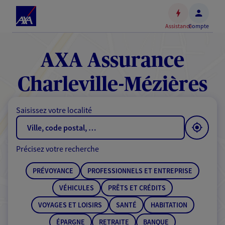
Espace
client
Assistance
Compte
Accéder
au
contenu
AXA Assurance
principal
Accéder
Charleville-Mézières
au
pied
Saisissez votre localité
de
page
Précisez votre recherche
PRÉVOYANCE
PROFESSIONNELS ET ENTREPRISE
VÉHICULES
PRÊTS ET CRÉDITS
VOYAGES ET LOISIRS
SANTÉ
HABITATION
ÉPARGNE
RETRAITE
BANQUE