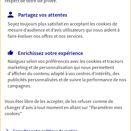
respect de votre vie privée.
France
11 Av Forest, 08000 Charleville Mezieres
Partagez vos attentes
Horaires :
Fermé
Soyez toujours plus satisfait en acceptant les
cookies
de
Ouvre à 09:00
mesure d’audience et d’avis utilisateurs qui nous aident à
faire évoluer nos offres et nos services.
03 52 62 80 08
Enrichissez votre expérience
NOUS CONTACTER
Naviguez selon vos préférences avec les
cookies et traceurs
marketing et de personnalisation qui nous permettent
d'afficher du contenu adapté à vos centres d'intérêts, des
VOIR NOTRE SITE WEB
publicités personnalisées et de suivre la performance de nos
campagnes.
N° Orias * (orias.fr) : EI GRATTARD BRUNO (07013063); EI DELIEGE
SEBASTIEN (10054734); EI LEGROS STEPHANE (21003993)
Vous êtes libre de les accepter, de les refuser comme de
changer d'avis à tout moment en allant sur
"Paramétrer mes
cookies
"
Thierry Aguirre