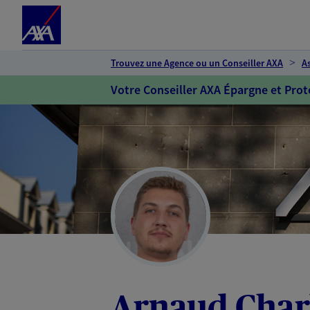
Espace client
Accéder au contenu principal
Accéder au pied de page
Trouvez une Agence ou un Conseiller AXA
A
Votre Conseiller AXA Épargne et Prot
Arnaud Char