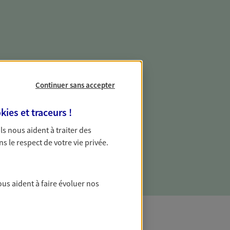
e vie professionnelle et
vée
Continuer sans accepter
 écoute pour vous proposer des
kies et traceurs
!
les couvrant les risques liés à votre
 Ils nous aident à traiter des
es risques liés à votre vie privée. Un seul
ns le respect de votre vie privée.
ous vos besoins, ça change tout.
ous aident à faire évoluer nos