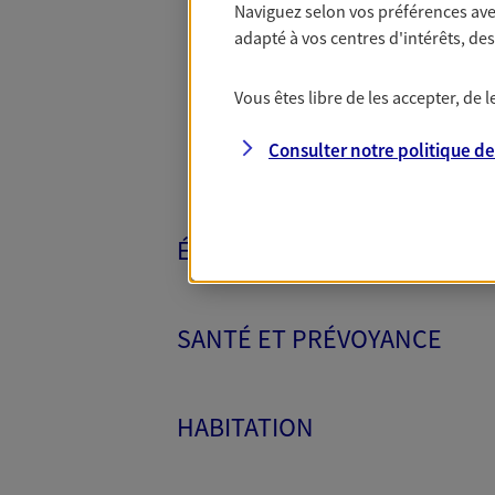
Naviguez selon vos préférences ave
Toutes nos 
adapté à vos centres d'intérêts, d
Vous êtes libre de les accepter, de
Consulter notre politique d
ÉPARGNE ET RETRAITE
SANTÉ ET PRÉVOYANCE
HABITATION