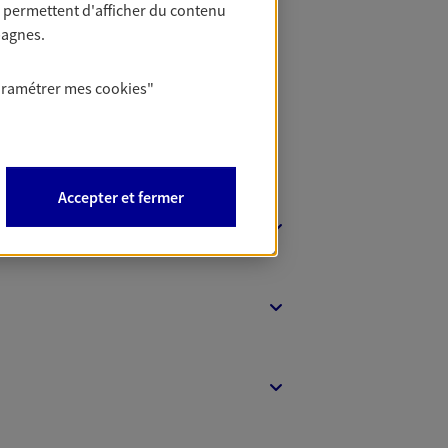
 permettent d'afficher du contenu
t Protection
pagnes.
aramétrer mes
cookies
"
Accepter et fermer