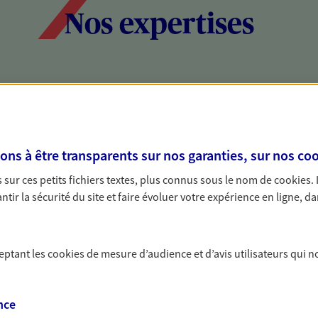
Nos expertises
social et patrimonial
Protéger votr
votre vie pri
stratégie, il est nécessaire
Nous sommes à votre
s à être transparents sur nos garanties, sur nos
coo
c, nous vous accompagnons pour
solutions assurantiel
sur ces petits fichiers textes, plus connus sous le nom de
cookies
.
votre situation. Une analyse
activité, mais aussi l
tir la sécurité du site et faire évoluer votre expérience en ligne, da
s conseils cohérents avec vos
interlocuteur pour t
ceptant les
cookies
de mesure d’audience et d’avis utilisateurs qui n
nce