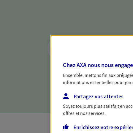
Réaliser un bilan 
de votre situation
Parce qu'avant de définir une 
Chez AXA nous nous engageon
d'établir un bon diagnosti
Ensemble, mettons fin aux préjugés 
dresser un bilan complet de 
informations essentielles pour garan
solide pour vous formuler de
besoins.
Partagez vos attentes
Soyez toujours plus satisfait en ac
offres et nos services.
Enrichissez votre expérie