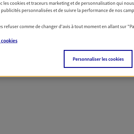
c les
cookies et traceurs
marketing et de personnalisation qui nous
solutions AXA Épargne e
es publicités personnalisées et de suivre la performance de nos cam
 les refuser comme de changer d'avis à tout moment en allant sur
"P
PARTICULIERS
PROFESSIONNELS
e
cookies
Personnaliser les cookies