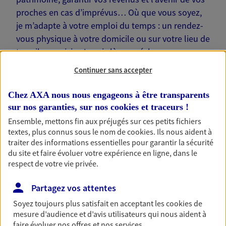
proches en cas d’imprévus… Où que vous soyez,
je m’adapte à votre emploi du temps : un rendez-
vous physique à votre domicile ou sur votre lieu de
travail, une visio. Je suis là pour échanger avec
vous !
Continuer sans accepter
Chez AXA nous nous engageons à être transparents
sur nos garanties, sur nos
cookies et traceurs
!
Ensemble, mettons fin aux préjugés sur ces petits fichiers
Nos offres phares
textes, plus connus sous le nom de
cookies
. Ils nous aident à
traiter des informations essentielles pour garantir la sécurité
du site et faire évoluer votre expérience en ligne, dans le
respect de votre vie privée.
Épargne
Partagez vos attentes
Réalisez vos projets grâce à votre épargne : achat
immobilier, études des enfants ou voyage autour
Soyez toujours plus satisfait en acceptant les
cookies
de
du monde… Épargnez à votre rythme et
mesure d’audience et d’avis utilisateurs qui nous aident à
simplement, selon votre profil.
faire évoluer nos offres et nos services.