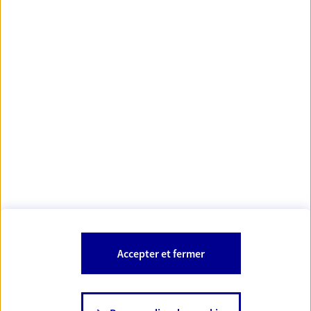
Votre Conseiller Épargne et Protection AXA SAMY
YALA
08000 Charleville Mezieres
Votre conseiller est un salarié d'AXA France Vie et d'AXA France IARD.
Les mentions légales de cette/ces entreprises d'assurance sont
Mentions légales
disponibles dans la rubrique «
» du site.
À PROPOS D'AXA
Accepter et fermer
SITES AXA