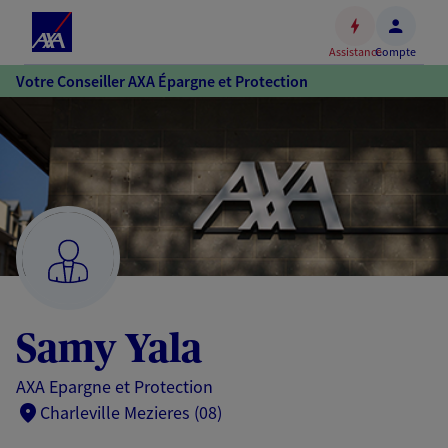
Espace
client
Assistance
Compte
Accéder
Votre Conseiller AXA Épargne et Protection
au
contenu
principal
Accéder
au
pied
de
page
Samy Yala
AXA Epargne et Protection
Charleville Mezieres (08)