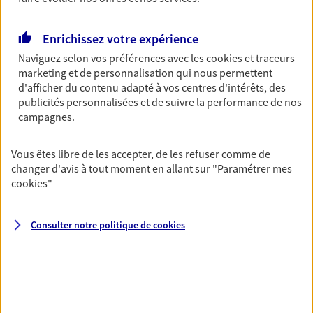
Découvrir les offres Épargne
Enrichissez votre expérience
Naviguez selon vos préférences avec les
cookies et traceurs
Retraite
marketing et de personnalisation qui nous permettent
Préparez sereinement ce nouveau chapitre de
d'afficher du contenu adapté à vos centres d'intérêts, des
votre vie avec les conseils d'un expert. Découvrez
publicités personnalisées et de suivre la performance de nos
notre solution PER (Plan Epargne Retraite)
campagnes.
spécialement conçue pour la retraite.
Vous êtes libre de les accepter, de les refuser comme de
Découvrir l'offre Retraite
changer d'avis à tout moment en allant sur
"Paramétrer mes
cookies
"
Prévoyance
Pour un avenir serein, assurez-vous avec notre
Consulter notre politique de
cookies
contrat prévoyance. Préservez vos proches en cas
d'accident ou de maladie en optant pour les
garanties incapacité temporaire totale de travail,
invalidité ou de décès.
Découvrir l'offre Prévoyance