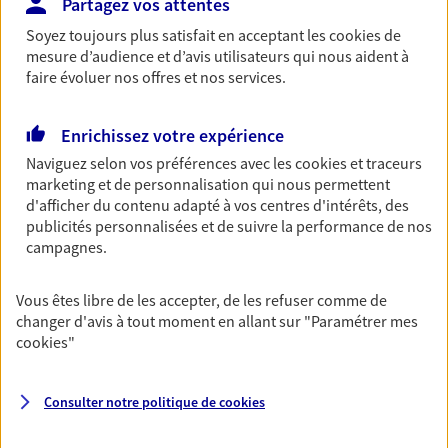
Partagez vos attentes
Épargne retraite du dirigeant
Soyez toujours plus satisfait en acceptant les
cookies
de
Accompagnez vos projets d’avenir en tant que
mesure d’audience et d’avis utilisateurs qui nous aident à
dirigeant d’entreprise en préparant votre retraite.
faire évoluer nos offres et nos services.
Stabilisez vos finances pour sécuriser votre niveau
de vie, anticipez les imprévus…
Enrichissez votre expérience
Découvrir l'offre Épargne retraite du dirigeant
Naviguez selon vos préférences avec les
cookies et traceurs
marketing et de personnalisation qui nous permettent
DEMANDER UN DEVIS
d'afficher du contenu adapté à vos centres d'intérêts, des
publicités personnalisées et de suivre la performance de nos
campagnes.
VOIR TOUTES NOS OFFRES
Vous êtes libre de les accepter, de les refuser comme de
changer d'avis à tout moment en allant sur
"Paramétrer mes
cookies
"
Consulter notre politique de
cookies
Nos expertises