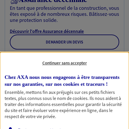
En tant que professionnel de la construction, vous
êtes exposé à de nombreux risques. Bâtissez-vous
une protection solide.
Découvrir l'offre Assurance décennale
DEMANDER UN DEVIS
Continuer sans accepter
Multirisque Agricole
Protégez votre entreprise en garantissant la
Chez AXA nous nous engageons à être transparents
continuité de votre activité en cas de sinistre et
sur nos garanties, sur nos
cookies et traceurs
!
trouvez des solutions pour vos activités de
transformation et de diversification.
Ensemble, mettons fin aux préjugés sur ces petits fichiers
textes, plus connus sous le nom de
cookies
. Ils nous aident à
Découvrir l'offre Multirisque Agricole
traiter des informations essentielles pour garantir la sécurité
du site et faire évoluer votre expérience en ligne, dans le
DEMANDER UN DEVIS
respect de votre vie privée.