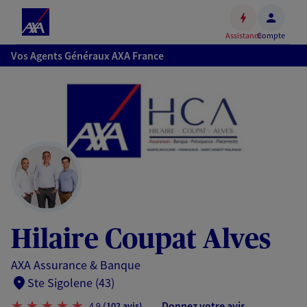
Espace
client
Assistance
Compte
Accéder
Vos Agents Généraux AXA France
au
contenu
principal
Accéder
au
pied
de
page
Hilaire Coupat Alves
AXA Assurance & Banque
Ste Sigolene (43)
Donnez votre avis
4,9
(102 avis)