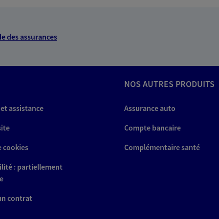
NOUS CONTACTER
e des assurances
VOIR NOTRE SITE WEB
NOS AUTRES PRODUITS
 et assistance
Assurance auto
ne
site
Compte bancaire
 exclusif AXA France
e cookies
Complémentaire santé
 Velay
lité : partiellement
e
 un contrat
NOUS CONTACTER