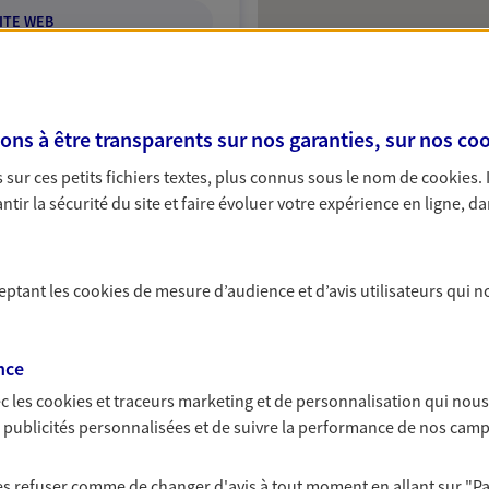
ITE WEB
s à être transparents sur nos garanties, sur nos
coo
sur ces petits fichiers textes, plus connus sous le nom de
cookies
.
Protection
tir la sécurité du site et faire évoluer votre expérience en ligne, da
NOUS CONTACTER
ceptant les
cookies
de mesure d’audience et d’avis utilisateurs qui n
ITE WEB
nce
c les
cookies et traceurs
marketing et de personnalisation qui nous
es publicités personnalisées et de suivre la performance de nos cam
 exclusif AXA France
 les refuser comme de changer d'avis à tout moment en allant sur
"P