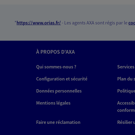
Ouvre le 10 août à 14:00
04 71 09 36 23
*
https://www.orias.fr/
- Les agents AXA sont régis par le
cod
PRENDRE RENDEZ-VOUS
N° Orias * (orias.fr) : 20005352
À PROPOS D'AXA
Qui sommes-nous ?
Services
Bouscarel Etien
Configuration et sécurité
Plan du 
Agent Général d'assurance
Données personnelles
Politiqu
26 Av Des Belges, 43000 Le Puy En
Agence accessible
Mentions légales
Accessibi
Horaires :
Fermé
conform
Ouvre le 10 août à 09:00
Faire une réclamation
Résilier
04 71 09 33 89