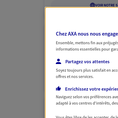
VOIR NOTRE S
Chez AXA nous nous engageon
Rene Selior
Ensemble, mettons fin aux préjugés 
Conseiller AXA Epargne et 
informations essentielles pour garan
43000 Polignac
Partagez vos attentes
06 84 96 66 42
Soyez toujours plus satisfait en ac
offres et nos services.
VOIR NOTRE S
Enrichissez votre expérie
Naviguez selon vos préférences ave
adapté à vos centres d'intérêts, d
Jean-Marc Roux
Agent Général d'assurance
Vous êtes libre de les accepter, de