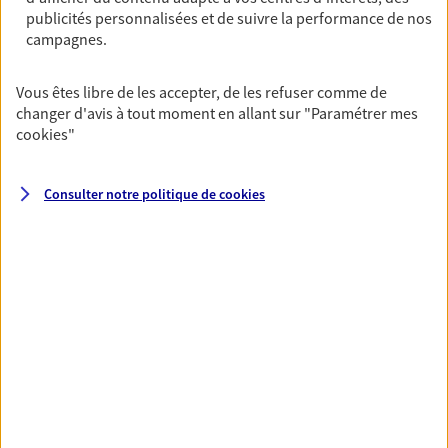
publicités personnalisées et de suivre la performance de nos
07 54 37 85 34
campagnes.
NOUS CONTACTER
Vous êtes libre de les accepter, de les refuser comme de
changer d'avis à tout moment en allant sur
"Paramétrer mes
VOIR NOTRE SITE WEB
cookies
"
N° Orias * (orias.fr) : 19007881
Consulter notre politique de
cookies
VOIR PLUS
AXA, toujours proche de
vous