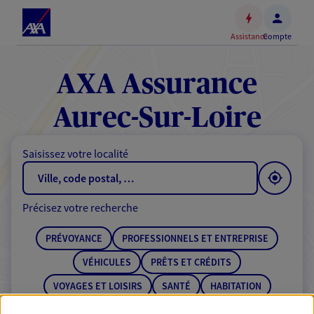
Espace
client
Assistance
Compte
Accéder
au
contenu
AXA Assurance
principal
Accéder
Aurec-Sur-Loire
au
pied
Saisissez votre localité
de
page
Précisez votre recherche
PRÉVOYANCE
PROFESSIONNELS ET ENTREPRISE
VÉHICULES
PRÊTS ET CRÉDITS
VOYAGES ET LOISIRS
SANTÉ
HABITATION
ÉPARGNE
RETRAITE
BANQUE