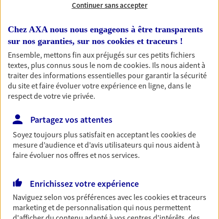
Continuer sans accepter
RECHERCHER
Chez AXA nous nous engageons à être transparents
sur nos garanties, sur nos
cookies et traceurs
!
Ensemble, mettons fin aux préjugés sur ces petits fichiers
textes, plus connus sous le nom de
cookies
. Ils nous aident à
1 résultat correspond à votre
traiter des informations essentielles pour garantir la sécurité
recherche
du site et faire évoluer votre expérience en ligne, dans le
Passer les
respect de votre vie privée.
résultats
Partagez vos attentes
Liste
Carte
Soyez toujours plus satisfait en acceptant les
cookies
de
mesure d’audience et d’avis utilisateurs qui nous aident à
faire évoluer nos offres et nos services.
Danielle Kaminski
Mandataire d'Assurance AXA Epargne et
Enrichissez votre expérience
Protection
Naviguez selon vos préférences avec les
cookies et traceurs
43110 Aurec Sur Loire
marketing et de personnalisation qui nous permettent
d'afficher du contenu adapté à vos centres d'intérêts, des