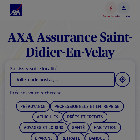
Espace
client
Assistance
Compte
Accéder
au
contenu
AXA Assurance Saint-
principal
Accéder
Didier-En-Velay
au
pied
Saisissez votre localité
de
page
Précisez votre recherche
PRÉVOYANCE
PROFESSIONNELS ET ENTREPRISE
VÉHICULES
PRÊTS ET CRÉDITS
VOYAGES ET LOISIRS
SANTÉ
HABITATION
ÉPARGNE
RETRAITE
BANQUE