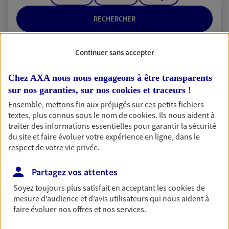
RECHERCHER
Continuer sans accepter
2 résultats correspondent à votre
Chez AXA nous nous engageons à être transparents
recherche
sur nos garanties, sur nos
cookies et traceurs
!
Passer les
résultats
Ensemble, mettons fin aux préjugés sur ces petits fichiers
textes, plus connus sous le nom de
cookies
. Ils nous aident à
traiter des informations essentielles pour garantir la sécurité
Liste
Carte
du site et faire évoluer votre expérience en ligne, dans le
respect de votre vie privée.
Partagez vos attentes
Elodie Perrotin
Soyez toujours plus satisfait en acceptant les
cookies
de
Conseiller AXA Epargne et Protection
mesure d’audience et d’avis utilisateurs qui nous aident à
faire évoluer nos offres et nos services.
43140 Saint Didier En Velay