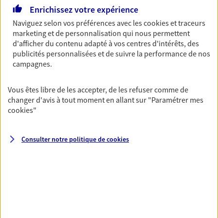
Enrichissez votre expérience
06 64 38 26 67
Naviguez selon vos préférences avec les
cookies et traceurs
marketing et de personnalisation qui nous permettent
NOUS CONTACTER
d'afficher du contenu adapté à vos centres d'intérêts, des
publicités personnalisées et de suivre la performance de nos
VOIR NOTRE SITE WEB
campagnes.
Vous êtes libre de les accepter, de les refuser comme de
changer d'avis à tout moment en allant sur
"Paramétrer mes
cookies
"
Maisonneuve Textor
Agents Généraux d'assurance exclusif AXA
Consulter notre politique de
cookies
France
4 Route Nationale, 43140 St Didier En Velay
Horaires :
Fermé
Ouvre demain à 14:00
04 71 61 01 12