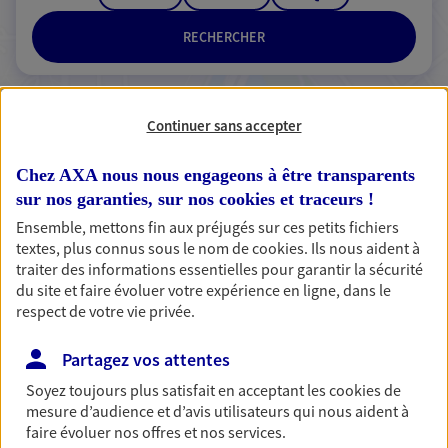
RECHERCHER
Continuer sans accepter
2 résultats correspondent à votre
recherche
Chez AXA nous nous engageons à être transparents
Passer les
sur nos garanties, sur nos
cookies et traceurs
!
résultats
Ensemble, mettons fin aux préjugés sur ces petits fichiers
textes, plus connus sous le nom de
cookies
. Ils nous aident à
Liste
Carte
traiter des informations essentielles pour garantir la sécurité
du site et faire évoluer votre expérience en ligne, dans le
respect de votre vie privée.
BLANGARIN BOUCHET
Partagez vos attentes
Agents Généraux d'assurance exclusif AXA
Soyez toujours plus satisfait en acceptant les
cookies
de
France
mesure d’audience et d’avis utilisateurs qui nous aident à
2b Av De La Marne, 43200 Yssingeaux
faire évoluer nos offres et nos services.
Agence accessible