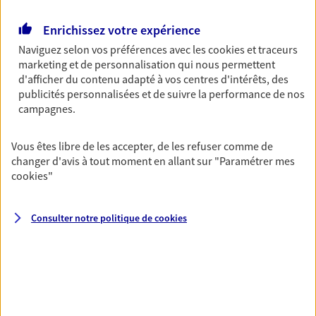
Horaires :
Fermé
Ouvre le 11 août à 09:00
Enrichissez votre expérience
Naviguez selon vos préférences avec les
cookies et traceurs
marketing et de personnalisation qui nous permettent
04 71 59 07 57
d'afficher du contenu adapté à vos centres d'intérêts, des
publicités personnalisées et de suivre la performance de nos
NOUS CONTACTER
campagnes.
VOIR NOTRE SITE WEB
Vous êtes libre de les accepter, de les refuser comme de
changer d'avis à tout moment en allant sur
"Paramétrer mes
N° Orias * (orias.fr) : EI BLANGARIN PATRICK (07005335); EI
cookies
"
BOUCHET BLANDINE (25006100)
Consulter notre politique de
cookies
Hilaire Coupat Alves
Agents Généraux d'assurance exclusif AXA
France
2 Rue Des Fosses, 43200 Yssingeaux