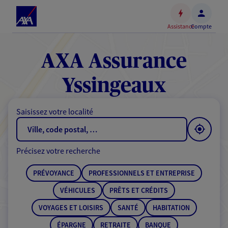
Espace
client
Assistance
Compte
Accéder
au
contenu
AXA Assurance
principal
Accéder
Yssingeaux
au
pied
Saisissez votre localité
de
page
Précisez votre recherche
PRÉVOYANCE
PROFESSIONNELS ET ENTREPRISE
VÉHICULES
PRÊTS ET CRÉDITS
VOYAGES ET LOISIRS
SANTÉ
HABITATION
ÉPARGNE
RETRAITE
BANQUE