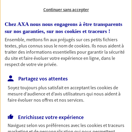
Continuer sans accepter
RECHERCHER
Chez AXA nous nous engageons à être transparents
sur nos garanties, sur nos
cookies et traceurs
!
Ensemble, mettons fin aux préjugés sur ces petits fichiers
1 résultat correspond à votre
textes, plus connus sous le nom de
cookies
. Ils nous aident à
recherche
traiter des informations essentielles pour garantir la sécurité
Passer les
du site et faire évoluer votre expérience en ligne, dans le
résultats
respect de votre vie privée.
Liste
Carte
Partagez vos attentes
Soyez toujours plus satisfait en acceptant les
cookies
de
mesure d’audience et d’avis utilisateurs qui nous aident à
Eirl Colliot Mathias
faire évoluer nos offres et nos services.
Agent Général d'assurance exclusif AXA
France
Enrichissez votre expérience
10 Route De Lyon, 43700 Brives Charensac
Naviguez selon vos préférences avec les
cookies et traceurs
Agence accessible
marketing et de personnalisation qui nous permettent