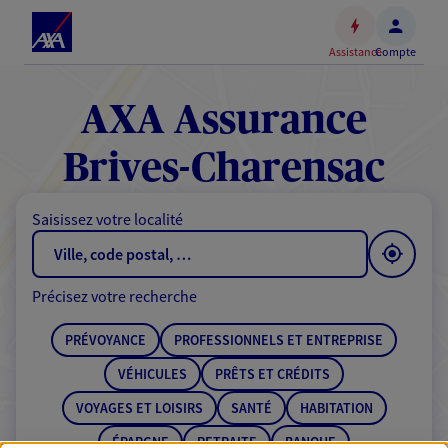
Espace
client
Assistance
Compte
Accéder
au
contenu
AXA Assurance
principal
Accéder
Brives-Charensac
au
pied
Saisissez votre localité
de
page
Précisez votre recherche
PRÉVOYANCE
PROFESSIONNELS ET ENTREPRISE
VÉHICULES
PRÊTS ET CRÉDITS
VOYAGES ET LOISIRS
SANTÉ
HABITATION
ÉPARGNE
RETRAITE
BANQUE