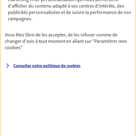
Horaires :
Fermé
d'afficher du contenu adapté à vos centres d'intérêts, des
Ouvre le 10 août à 14:00
publicités personnalisées et de suivre la performance de nos
campagnes.
04 71 09 36 23
Vous êtes libre de les accepter, de les refuser comme de
changer d'avis à tout moment en allant sur
"Paramétrer mes
NOUS CONTACTER
cookies
"
PRENDRE RENDEZ-VOUS
Consulter notre politique de
cookies
VOIR NOTRE SITE WEB
N° Orias * (orias.fr) : 20005352
VOIR PLUS