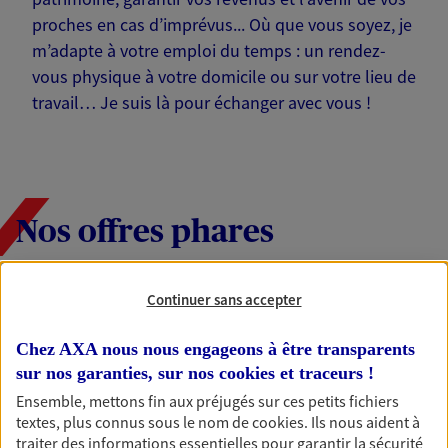
proches en cas d’imprévus... Où que vous soyez, je
m’adapte à votre emploi du temps : un rendez-
vous physique à votre domicile ou sur votre lieu de
travail… Je suis là pour échanger avec vous !
Nos offres phares
Continuer sans accepter
Épargne
Réalisez vos projets grâce à votre épargne : achat
Chez AXA nous nous engageons à être transparents
immobilier, études des enfants ou voyage autour
sur nos garanties, sur nos
cookies et traceurs
!
du monde… Épargnez à votre rythme et
Ensemble, mettons fin aux préjugés sur ces petits fichiers
simplement, selon votre profil.
textes, plus connus sous le nom de
cookies
. Ils nous aident à
traiter des informations essentielles pour garantir la sécurité