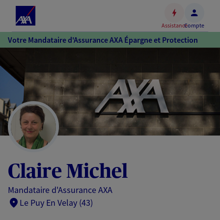
Espace
client
Assistance
Compte
Accéder
Votre Mandataire d'Assurance AXA Épargne et Protection
au
contenu
principal
Accéder
au
pied
de
page
Claire Michel
Mandataire d'Assurance AXA
Le Puy En Velay (43)