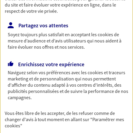
du site et faire évoluer votre expérience en ligne, dans le
Retraite
respect de votre vie privée.
Préparez sereinement ce nouveau chapitre de
votre vie avec les conseils d'un expert. Découvrez
Partagez vos attentes
notre solution PER (Plan Epargne Retraite)
Soyez toujours plus satisfait en acceptant les
cookies
de
spécialement conçue pour la retraite.
mesure d’audience et d’avis utilisateurs qui nous aident à
faire évoluer nos offres et nos services.
Santé
Couvrez vos dépenses de santé ainsi que celles de
Enrichissez votre expérience
votre famille avec la complémentaire santé qui
Naviguez selon vos préférences avec les
cookies et traceurs
vous ressemble.
marketing et de personnalisation qui nous permettent
d'afficher du contenu adapté à vos centres d'intérêts, des
publicités personnalisées et de suivre la performance de nos
Prévoyance
campagnes.
Pour un avenir serein, assurez-vous avec notre
contrat prévoyance. Préservez vos proches en cas
Vous êtes libre de les accepter, de les refuser comme de
d'accident ou de maladie en optant pour les
changer d'avis à tout moment en allant sur
"Paramétrer mes
garanties incapacité temporaire totale de travail,
cookies
"
invalidité ou de décès.