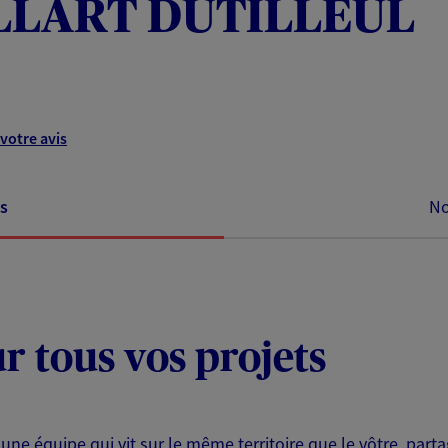
LLART DUTILLEUL
votre avis
s
No
ur tous vos projets
 une équipe qui vit sur le même territoire que le vôtre, part