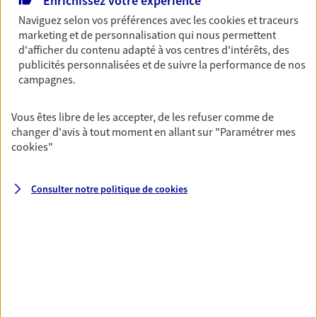
Enrichissez votre expérience
unique pour protéger vos locaux, matériels pro,
équipements et stocks… sans oublier votre
Naviguez selon vos préférences avec les
cookies et traceurs
responsabilité civile.
marketing et de personnalisation qui nous permettent
d'afficher du contenu adapté à vos centres d'intérêts, des
Découvrir l'offre Multirisque Entreprise
publicités personnalisées et de suivre la performance de nos
campagnes.
DEMANDER UN DEVIS
Vous êtes libre de les accepter, de les refuser comme de
changer d'avis à tout moment en allant sur
"Paramétrer mes
Multirisque Professionnelle
cookies
"
Protégez votre entreprise en garantissant la
continuité de votre activité, même en cas de
Consulter notre politique de
cookies
sinistre. Ce contrat inclut notamment une
protection juridique ainsi qu'une garantie
responsabilité civile professionnelle.
Découvrir l'offre Multirisque Professionnelle
DEMANDER UN DEVIS