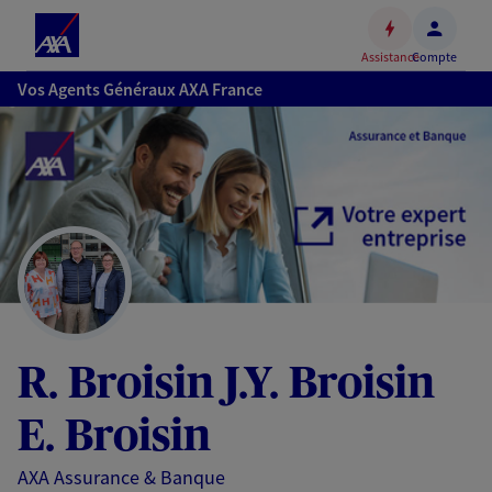
Espace
client
Assistance
Compte
Accéder
Vos Agents Généraux AXA France
au
contenu
principal
Accéder
au
pied
de
page
R. Broisin J.Y. Broisin
E. Broisin
AXA Assurance & Banque