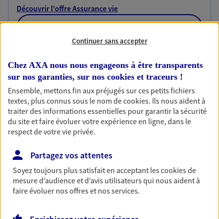
Découvrir l'offre Assurance vie
NOUS CONTACTER
Continuer sans accepter
Retraite
Chez AXA nous nous engageons à être transparents
sur nos garanties, sur nos
cookies et traceurs
!
Préparez sereinement ce nouveau chapitre de
votre vie avec les conseils d'un expert. Découvrez
Ensemble, mettons fin aux préjugés sur ces petits fichiers
notre nouvelle solution PER (Plan Epargne
textes, plus connus sous le nom de
cookies
. Ils nous aident à
Retraite) spécialement conçue pour la retraite.
traiter des informations essentielles pour garantir la sécurité
du site et faire évoluer votre expérience en ligne, dans le
Découvrir l'offre Retraite
respect de votre vie privée.
NOUS CONTACTER
Partagez vos attentes
Soyez toujours plus satisfait en acceptant les
cookies
de
mesure d’audience et d’avis utilisateurs qui nous aident à
Multirisque Entreprise
faire évoluer nos offres et nos services.
Gagnez en simplicité et en sérénité avec votre
assurance multirisque entreprise. Un contrat