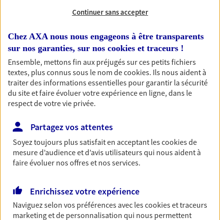
Continuer sans accepter
Habitation
Chez AXA nous nous engageons à être transparents
sur nos garanties, sur nos
cookies et traceurs
!
Votre logement est unique, comme vous. Le
contrat Ma Maison assure votre sérénité en
Ensemble, mettons fin aux préjugés sur ces petits fichiers
protégeant ce qui vous tient à coeur.
textes, plus connus sous le nom de
cookies
. Ils nous aident à
traiter des informations essentielles pour garantir la sécurité
Découvrir l'offre Habitation
du site et faire évoluer votre expérience en ligne, dans le
respect de votre vie privée.
OBTENIR UN TARIF EN LIGNE
Partagez vos attentes
Soyez toujours plus satisfait en acceptant les
cookies
de
Garantie Accidents de la Vie
mesure d’audience et d’avis utilisateurs qui nous aident à
Bricoleuse, féru de jardinage, pâtissier en herbe
faire évoluer nos offres et nos services.
ou grande lectrice… personne n'est à l'abri d'un
accident du quotidien. Avec Ma Protection
Enrichissez votre expérience
Accident, protégez votre qualité de vie et vos
revenus.
Naviguez selon vos préférences avec les
cookies et traceurs
marketing et de personnalisation qui nous permettent