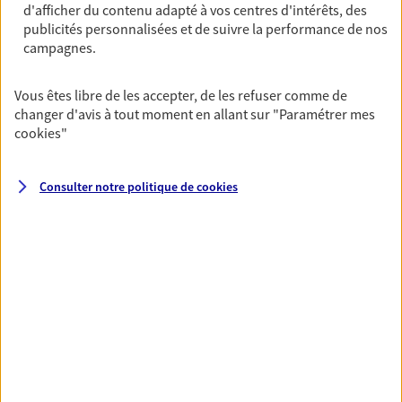
Découvrir l'offre Garantie Accidents de la Vie
d'afficher du contenu adapté à vos centres d'intérêts, des
publicités personnalisées et de suivre la performance de nos
OBTENIR UN TARIF EN LIGNE
campagnes.
Vous êtes libre de les accepter, de les refuser comme de
Multirisque Entreprise
changer d'avis à tout moment en allant sur
"Paramétrer mes
Gagnez en simplicité et en sérénité avec votre
cookies
"
assurance multirisque entreprise. Un contrat
unique pour protéger vos locaux, matériels pro,
équipements et stocks… sans oublier votre
Consulter notre politique de
cookies
responsabilité civile.
Découvrir l'offre Multirisque Entreprise
DEMANDER UN DEVIS
VOIR TOUTES NOS OFFRES