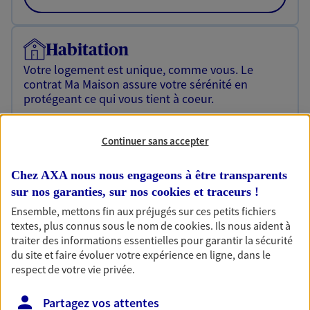
Habitation
Votre logement est unique, comme vous. Le
contrat Ma Maison assure votre sérénité en
protégeant ce qui vous tient à coeur.
Découvrir l'offre Habitation
Continuer sans accepter
OBTENIR UN TARIF EN LIGNE
Chez AXA nous nous engageons à être transparents
sur nos garanties, sur nos
cookies et traceurs
!
Garantie Accidents de la Vie
Ensemble, mettons fin aux préjugés sur ces petits fichiers
Bricoleuse, féru de jardinage, pâtissier en herbe
textes, plus connus sous le nom de
cookies
. Ils nous aident à
ou grande lectrice… personne n'est à l'abri d'un
traiter des informations essentielles pour garantir la sécurité
accident du quotidien. Avec Ma Protection
du site et faire évoluer votre expérience en ligne, dans le
Accident, protégez votre qualité de vie et vos
respect de votre vie privée.
revenus.
Partagez vos attentes