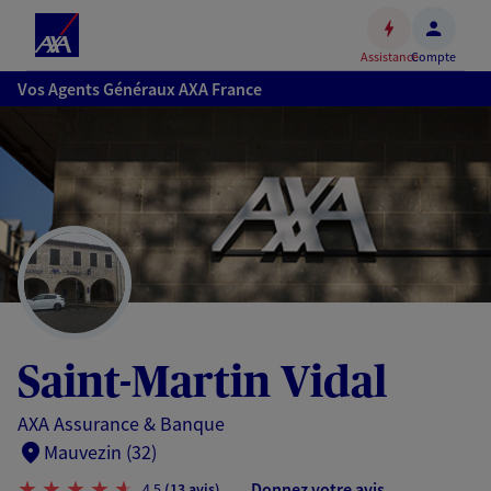
Espace
client
Assistance
Compte
Accéder
Vos Agents Généraux AXA France
au
contenu
principal
Accéder
au
pied
de
page
Saint-Martin Vidal
AXA Assurance & Banque
Mauvezin (32)
Donnez votre avis
4,5
(13 avis)