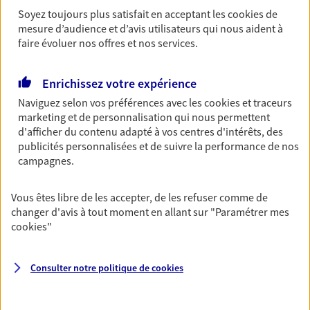
Découvrir l'offre Garantie Accidents de la Vie
Soyez toujours plus satisfait en acceptant les
cookies
de
OBTENIR UN TARIF EN LIGNE
mesure d’audience et d’avis utilisateurs qui nous aident à
faire évoluer nos offres et nos services.
Multirisque Entreprise
Enrichissez votre expérience
Gagnez en simplicité et en sérénité avec votre
Naviguez selon vos préférences avec les
cookies et traceurs
assurance multirisque entreprise. Un contrat
marketing et de personnalisation qui nous permettent
unique pour protéger vos locaux, matériels pro,
d'afficher du contenu adapté à vos centres d'intérêts, des
équipements et stocks… sans oublier votre
publicités personnalisées et de suivre la performance de nos
responsabilité civile.
campagnes.
Découvrir l'offre Multirisque Entreprise
Vous êtes libre de les accepter, de les refuser comme de
changer d'avis à tout moment en allant sur
"Paramétrer mes
DEMANDER UN DEVIS
cookies
"
Consulter notre politique de
cookies
VOIR TOUTES NOS OFFRES