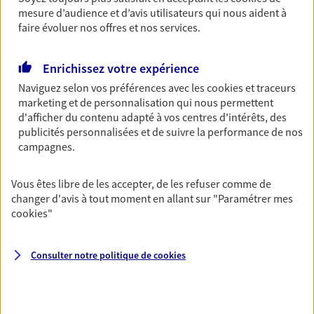
Découvrir l'offre Garantie Accidents de la Vie
mesure d’audience et d’avis utilisateurs qui nous aident à
faire évoluer nos offres et nos services.
OBTENIR UN TARIF EN LIGNE
Enrichissez votre expérience
Multirisque Entreprise
Naviguez selon vos préférences avec les
cookies et traceurs
Gagnez en simplicité et en sérénité avec votre
marketing et de personnalisation qui nous permettent
assurance multirisque entreprise. Un contrat
d'afficher du contenu adapté à vos centres d'intérêts, des
unique pour protéger vos locaux, matériels pro,
publicités personnalisées et de suivre la performance de nos
équipements et stocks… sans oublier votre
campagnes.
responsabilité civile.
Vous êtes libre de les accepter, de les refuser comme de
Découvrir l'offre Multirisque Entreprise
changer d'avis à tout moment en allant sur
"Paramétrer mes
cookies
"
DEMANDER UN DEVIS
Consulter notre politique de
cookies
VOIR TOUTES NOS OFFRES