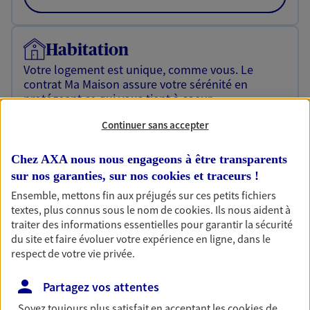
Habitation
Votre logement est unique, comme vous. Le
contrat Ma Maison assure votre sérénité en
protégeant ce qui vous tient à coeur.
Continuer sans accepter
Découvrir l'offre Habitation
OBTENIR UN TARIF EN LIGNE
Chez AXA nous nous engageons à être transparents
sur nos garanties, sur nos
cookies et traceurs
!
Ensemble, mettons fin aux préjugés sur ces petits fichiers
Garantie Accidents de la Vie
textes, plus connus sous le nom de
cookies
. Ils nous aident à
traiter des informations essentielles pour garantir la sécurité
Bricoleuse, féru de jardinage, pâtissier en herbe
du site et faire évoluer votre expérience en ligne, dans le
ou grande lectrice… personne n'est à l'abri d'un
respect de votre vie privée.
accident du quotidien. Avec Ma Protection
Accident, protégez votre qualité de vie et vos
revenus.
Partagez vos attentes
Soyez toujours plus satisfait en acceptant les
cookies
de