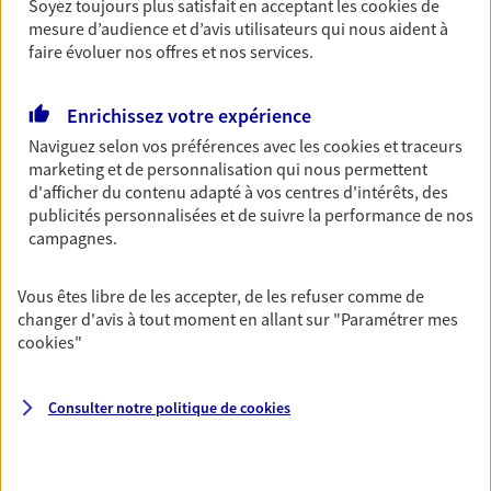
Soyez toujours plus satisfait en acceptant les
cookies
de
mesure d’audience et d’avis utilisateurs qui nous aident à
faire évoluer nos offres et nos services.
Garantie Accidents de la Vie
Bricoleuse, féru de jardinage, pâtissier en herbe
Enrichissez votre expérience
ou grande lectrice… personne n'est à l'abri d'un
accident du quotidien. Avec Ma Protection
Naviguez selon vos préférences avec les
cookies et traceurs
Accident, protégez votre qualité de vie et vos
marketing et de personnalisation qui nous permettent
revenus.
d'afficher du contenu adapté à vos centres d'intérêts, des
publicités personnalisées et de suivre la performance de nos
Découvrir l'offre Garantie Accidents de la Vie
campagnes.
OBTENIR UN TARIF EN LIGNE
Vous êtes libre de les accepter, de les refuser comme de
changer d'avis à tout moment en allant sur
"Paramétrer mes
cookies
"
Multirisque Entreprise
Gagnez en simplicité et en sérénité avec votre
Consulter notre politique de
cookies
assurance multirisque entreprise. Un contrat
unique pour protéger vos locaux, matériels pro,
équipements et stocks… sans oublier votre
responsabilité civile.