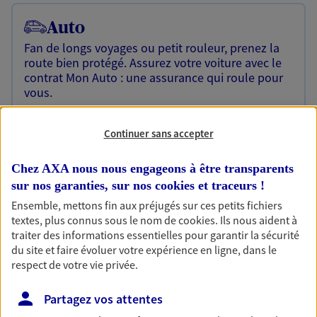
Auto
Fan de longs voyages ou petit rouleur, prenez la
route bien protégé. Assurez votre voiture avec le
contrat Mon Auto : une assurance qui roule pour
vous.
Découvrir l'offre Auto
Continuer sans accepter
OBTENIR UN TARIF EN LIGNE
Chez AXA nous nous engageons à être transparents
sur nos garanties, sur nos
cookies et traceurs
!
Habitation
Ensemble, mettons fin aux préjugés sur ces petits fichiers
textes, plus connus sous le nom de
cookies
. Ils nous aident à
Votre logement est unique, comme vous. Le
traiter des informations essentielles pour garantir la sécurité
contrat Ma Maison assure votre sérénité en
du site et faire évoluer votre expérience en ligne, dans le
protégeant ce qui vous tient à coeur.
respect de votre vie privée.
Découvrir l'offre Habitation
Partagez vos attentes
OBTENIR UN TARIF EN LIGNE