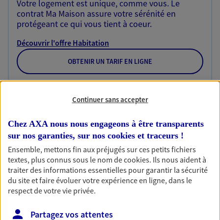
Votre logement est unique, comme vous. Le
contrat Ma Maison assure votre sérénité en
protégeant ce qui vous tient à coeur.
Découvrir l'offre Habitation
OBTENIR UN TARIF EN LIGNE
Continuer sans accepter
Garantie Accidents de la Vie
Bricoleuse, féru de jardinage, pâtissier en herbe
Chez AXA nous nous engageons à être transparents
ou grande lectrice… personne n'est à l'abri d'un
accident du quotidien. Avec Ma Protection
sur nos garanties, sur nos
cookies et traceurs
!
Accident, protégez votre qualité de vie et vos
Ensemble, mettons fin aux préjugés sur ces petits fichiers
revenus.
textes, plus connus sous le nom de
cookies
. Ils nous aident à
traiter des informations essentielles pour garantir la sécurité
Découvrir l'offre Garantie Accidents de la Vie
du site et faire évoluer votre expérience en ligne, dans le
respect de votre vie privée.
OBTENIR UN TARIF EN LIGNE
Partagez vos attentes