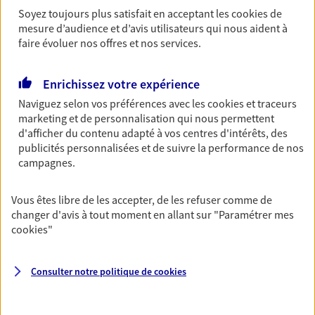
Soyez toujours plus satisfait en acceptant les
cookies
de
Multirisque Entreprise
mesure d’audience et d’avis utilisateurs qui nous aident à
Gagnez en simplicité et en sérénité avec votre
faire évoluer nos offres et nos services.
assurance multirisque entreprise. Un contrat
unique pour protéger vos locaux, matériels pro,
équipements et stocks… sans oublier votre
Enrichissez votre expérience
responsabilité civile.
Naviguez selon vos préférences avec les
cookies et traceurs
marketing et de personnalisation qui nous permettent
Découvrir l'offre Multirisque Entreprise
d'afficher du contenu adapté à vos centres d'intérêts, des
publicités personnalisées et de suivre la performance de nos
DEMANDER UN DEVIS
campagnes.
Vous êtes libre de les accepter, de les refuser comme de
VOIR TOUTES NOS OFFRES
changer d'avis à tout moment en allant sur
"Paramétrer mes
cookies
"
Consulter notre politique de
cookies
Nos expertises