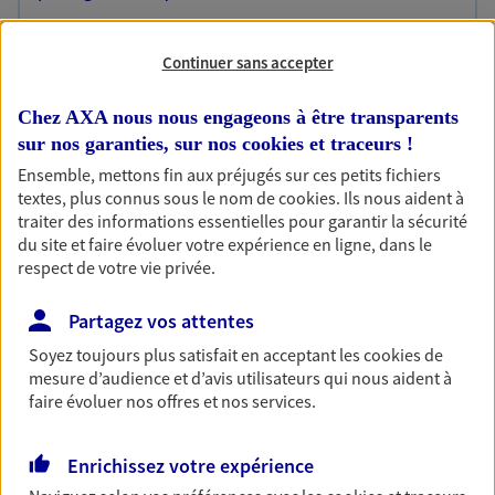
Découvrir l'offre Habitation
Continuer sans accepter
OBTENIR UN TARIF EN LIGNE
Chez AXA nous nous engageons à être transparents
sur nos garanties, sur nos
cookies et traceurs
!
Garantie Accidents de la Vie
Ensemble, mettons fin aux préjugés sur ces petits fichiers
Bricoleuse, féru de jardinage, pâtissier en herbe
textes, plus connus sous le nom de
cookies
. Ils nous aident à
ou grande lectrice… personne n'est à l'abri d'un
traiter des informations essentielles pour garantir la sécurité
accident du quotidien. Avec Ma Protection
du site et faire évoluer votre expérience en ligne, dans le
Accident, protégez votre qualité de vie et vos
respect de votre vie privée.
revenus.
Partagez vos attentes
Découvrir l'offre Garantie Accidents de la Vie
Soyez toujours plus satisfait en acceptant les
cookies
de
OBTENIR UN TARIF EN LIGNE
mesure d’audience et d’avis utilisateurs qui nous aident à
faire évoluer nos offres et nos services.
Multirisque Entreprise
Enrichissez votre expérience
Gagnez en simplicité et en sérénité avec votre