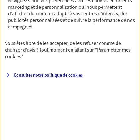
Naviguez selon vos préférences avec les
cookies et traceurs
assurance multirisque entreprise. Un contrat
marketing et de personnalisation qui nous permettent
unique pour protéger vos locaux, matériels pro,
d'afficher du contenu adapté à vos centres d'intérêts, des
équipements et stocks… sans oublier votre
publicités personnalisées et de suivre la performance de nos
responsabilité civile.
campagnes.
Découvrir l'offre Multirisque Entreprise
Vous êtes libre de les accepter, de les refuser comme de
DEMANDER UN DEVIS
changer d'avis à tout moment en allant sur
"Paramétrer mes
cookies
"
Consulter notre politique de
cookies
VOIR TOUTES NOS OFFRES
Nos expertises