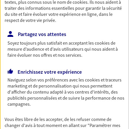
Découvrir l'offre Protection Juridique
textes, plus connus sous le nom de
cookies
. Ils nous aident à
traiter des informations essentielles pour garantir la sécurité
NOUS CONTACTER
du site et faire évoluer votre expérience en ligne, dans le
respect de votre vie privée.
Partagez vos attentes
Retraite
Préparez sereinement ce nouveau chapitre de
Soyez toujours plus satisfait en acceptant les
cookies
de
votre vie avec les conseils d'un expert. Découvrez
mesure d’audience et d’avis utilisateurs qui nous aident à
notre nouvelle solution PER (Plan Epargne
faire évoluer nos offres et nos services.
Retraite) spécialement conçue pour la retraite.
Enrichissez votre expérience
Découvrir l'offre Retraite
Naviguez selon vos préférences avec les
cookies et traceurs
NOUS CONTACTER
marketing et de personnalisation qui nous permettent
d'afficher du contenu adapté à vos centres d'intérêts, des
publicités personnalisées et de suivre la performance de nos
campagnes.
Prévoyance du dirigeant
Garantissez votre tranquillité d'esprit et mettez
vos proches à l’abri de potentielles difficultés
Vous êtes libre de les accepter, de les refuser comme de
financières en cas d'incapacité totale sur une
changer d'avis à tout moment en allant sur
"Paramétrer mes