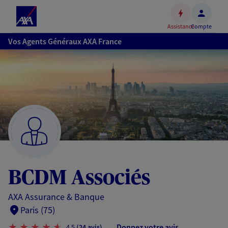
Espace
client
Assistance
Compte
Accéder
Vos Agents Généraux AXA France
au
contenu
principal
Accéder
au
pied
de
page
BCDM Associés
AXA Assurance & Banque
Paris (75)
Donnez votre avis
4,5
(24 avis)