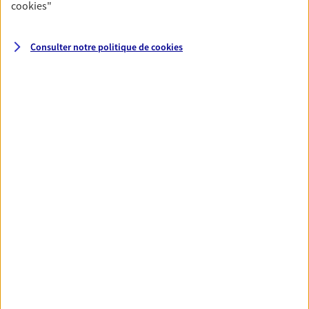
période temporaire, d'invalidité ou de décès.
cookies
"
Découvrir l'offre Prévoyance du dirigeant
Consulter notre politique de
cookies
DEMANDER UN DEVIS
VOIR TOUTES NOS OFFRES
Nos expertises
Accompagner les
professionnels et les
entreprises