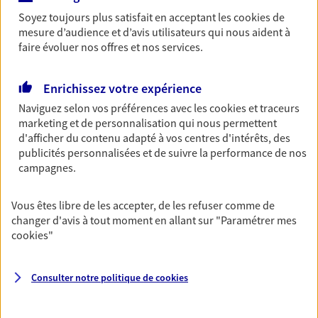
Soyez toujours plus satisfait en acceptant les
cookies
de
Découvrir l'offre Garantie Accidents de la Vie
mesure d’audience et d’avis utilisateurs qui nous aident à
faire évoluer nos offres et nos services.
OBTENIR UN TARIF EN LIGNE
Enrichissez votre expérience
Naviguez selon vos préférences avec les
cookies et traceurs
Multirisque Entreprise
marketing et de personnalisation qui nous permettent
Gagnez en simplicité et en sérénité avec votre
d'afficher du contenu adapté à vos centres d'intérêts, des
assurance multirisque entreprise. Un contrat
publicités personnalisées et de suivre la performance de nos
unique pour protéger vos locaux, matériels pro,
campagnes.
équipements et stocks… sans oublier votre
responsabilité civile.
Vous êtes libre de les accepter, de les refuser comme de
Découvrir l'offre Multirisque Entreprise
changer d'avis à tout moment en allant sur
"Paramétrer mes
cookies
"
DEMANDER UN DEVIS
Consulter notre politique de
cookies
VOIR TOUTES NOS OFFRES