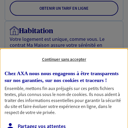
OBTENIR UN TARIF EN LIGNE
Habitation
Votre logement est unique, comme vous. Le
contrat Ma Maison assure votre sérénité en
protégeant ce qui vous tient à coeur.
Continuer sans accepter
Découvrir l'offre Habitation
OBTENIR UN TARIF EN LIGNE
Chez AXA nous nous engageons à être transparents
sur nos garanties, sur nos
cookies et traceurs
!
Ensemble, mettons fin aux préjugés sur ces petits fichiers
textes, plus connus sous le nom de
cookies
. Ils nous aident à
Garantie Accidents de la Vie
traiter des informations essentielles pour garantir la sécurité
Bricoleuse, féru de jardinage, pâtissier en herbe
du site et faire évoluer votre expérience en ligne, dans le
ou grande lectrice… personne n'est à l'abri d'un
respect de votre vie privée.
accident du quotidien. Avec Ma Protection
Accident, protégez votre qualité de vie et vos
Partagez vos attentes
revenus.