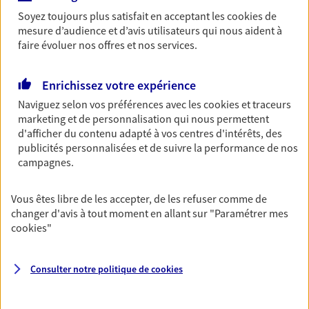
Soyez toujours plus satisfait en acceptant les
cookies
de
Conseiller AXA Epargne et Protection
mesure d’audience et d’avis utilisateurs qui nous aident à
81000 Albi
faire évoluer nos offres et nos services.
06 42 27 49 72
Enrichissez votre expérience
Naviguez selon vos préférences avec les
cookies et traceurs
NOUS CONTACTER
marketing et de personnalisation qui nous permettent
d'afficher du contenu adapté à vos centres d'intérêts, des
publicités personnalisées et de suivre la performance de nos
VOIR NOTRE SITE WEB
campagnes.
Vous êtes libre de les accepter, de les refuser comme de
changer d'avis à tout moment en allant sur
"Paramétrer mes
cookies
"
Valentin Tirefort
Mandataire d'Assurance AXA Epargne et
Protection
Consulter notre politique de
cookies
81000 Albi