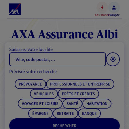
Espace
client
Assistance
Compte
Accéder
au
contenu
AXA Assurance Albi
principal
Accéder
Saisissez votre localité
au
pied
de
Précisez votre recherche
page
PRÉVOYANCE
PROFESSIONNELS ET ENTREPRISE
VÉHICULES
PRÊTS ET CRÉDITS
VOYAGES ET LOISIRS
SANTÉ
HABITATION
ÉPARGNE
RETRAITE
BANQUE
RECHERCHER