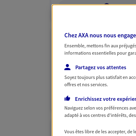
VOIR NOTRE S
Chez AXA nous nous engageon
Marina Cabrol
Ensemble, mettons fin aux préjugés 
Mandataire d'Assurance AX
informations essentielles pour garan
81600 Gaillac
Partagez vos attentes
Soyez toujours plus satisfait en ac
06 76 69 26 52
offres et nos services.
VOIR NOTRE S
Enrichissez votre expérie
N° Orias * (orias.fr) : 25009105
Naviguez selon vos préférences ave
adapté à vos centres d'intérêts, d
Sonia Sallat
Vous êtes libre de les accepter, de