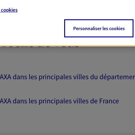
 exclusif AXA France
e
cookies
Personnaliser les cookies
proche de vous
NOUS CONTACTER
ITE WEB
 AXA dans les principales villes du départeme
 AXA dans les principales villes de France
rieu
ce exclusif AXA France
ac Cedex