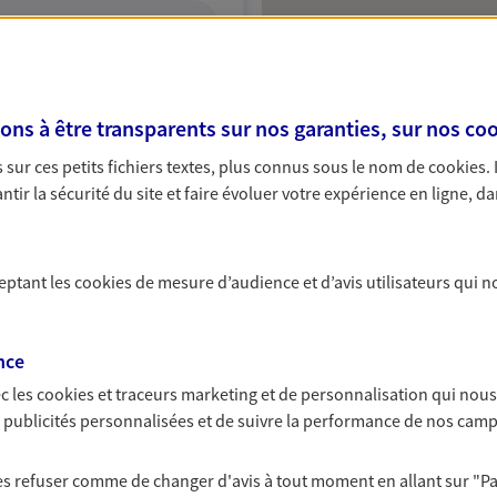
ITE WEB
s à être transparents sur nos garanties, sur nos
coo
sur ces petits fichiers textes, plus connus sous le nom de
cookies
.
A Epargne et Protection
tir la sécurité du site et faire évoluer votre expérience en ligne, da
ceptant les
cookies
de mesure d’audience et d’avis utilisateurs qui n
NOUS CONTACTER
ITE WEB
nce
c les
cookies et traceurs
marketing et de personnalisation qui nous
es publicités personnalisées et de suivre la performance de nos cam
 les refuser comme de changer d'avis à tout moment en allant sur
"P