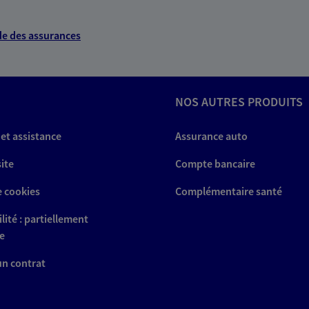
e des assurances
NOUS CONTACTER
NOS AUTRES PRODUITS
VOIR NOTRE SITE WEB
 et assistance
Assurance auto
 (12068491); EI ANDRIEU
site
Compte bancaire
e cookies
Complémentaire santé
hristophe
lité : partiellement
 exclusif AXA Prévoyance &
e
lac
 un contrat