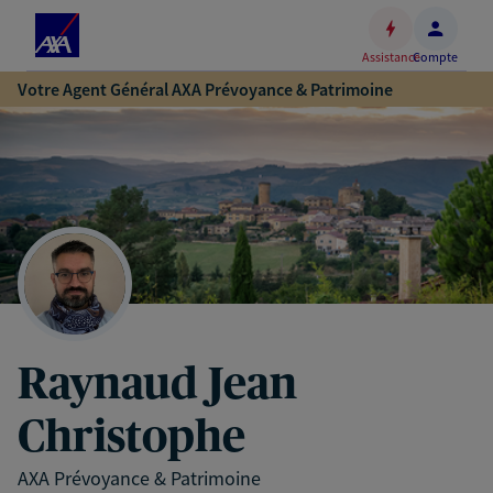
Espace
client
Assistance
Compte
Accéder
Votre Agent Général AXA Prévoyance & Patrimoine
au
contenu
principal
Accéder
au
pied
de
page
Raynaud Jean
Christophe
AXA Prévoyance & Patrimoine