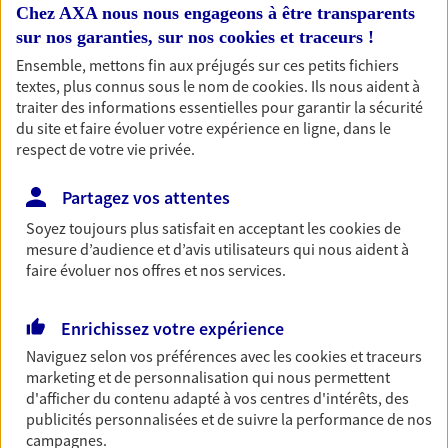
Accompagner les
Chez AXA nous nous engageons à être transparents
professionnels et les
sur nos garanties, sur nos
cookies et traceurs
!
entreprises
Ensemble, mettons fin aux préjugés sur ces petits fichiers
textes, plus connus sous le nom de
cookies
. Ils nous aident à
Comme vous, nous sommes des indépendants. Nous
traiter des informations essentielles pour garantir la sécurité
bâtissons ensemble des solutions cohérentes pour
du site et faire évoluer votre expérience en ligne, dans le
protéger votre activité, vos collaborateurs... mais aussi
respect de votre vie privée.
vous-même et votre famille.
Partagez vos attentes
Soyez toujours plus satisfait en acceptant les
cookies
de
Accompagner vos projets de
mesure d’audience et d’avis utilisateurs qui nous aident à
vie
faire évoluer nos offres et nos services.
Achat immobilier, installation, départ à la retraite…
Autant de moments de vie qui nécessitent des solutions
Enrichissez votre expérience
d'assurance et d'épargne. Recevez un conseil d'expert
Naviguez selon vos préférences avec les
cookies et traceurs
cohérent avec vos besoins
marketing et de personnalisation qui nous permettent
d'afficher du contenu adapté à vos centres d'intérêts, des
publicités personnalisées et de suivre la performance de nos
Vous aider à constituer une
campagnes.