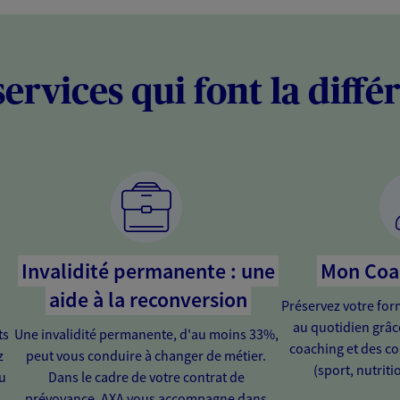
services qui font la diffé
Invalidité permanente : une
Mon Coa
aide à la reconversion
Préservez votre for
au quotidien grâ
ts
Une invalidité permanente, d'au moins 33%,
coaching et des co
z
peut vous conduire à changer de métier.
(sport, nutriti
u
Dans le cadre de votre contrat de
prévoyance, AXA vous accompagne dans