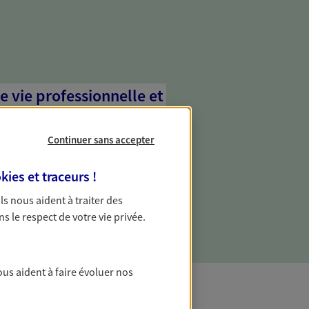
e vie professionnelle et
vée
Continuer sans accepter
 écoute pour vous proposer des
les couvrant les risques liés à votre
kies et traceurs
!
es risques liés à votre vie privée. Un seul
ous vos besoins, ça change tout.
 Ils nous aident à traiter des
ns le respect de votre vie privée.
ous aident à faire évoluer nos