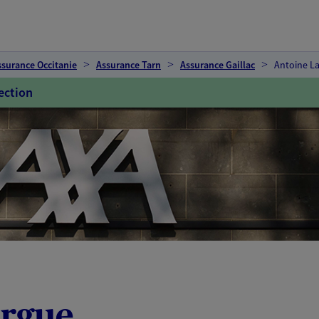
ssurance Occitanie
Assurance Tarn
Assurance Gaillac
Antoine L
ection
orgue