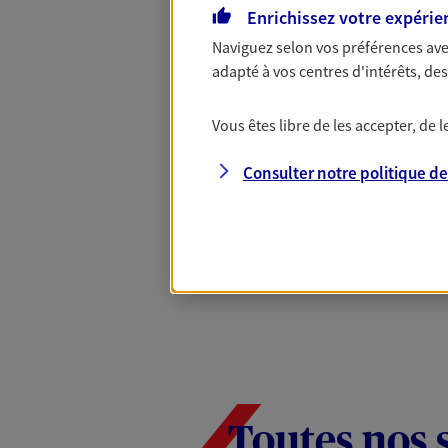
Mon Offre Gagna
Enrichissez votre expérie
Naviguez selon vos préférences ave
adapté à vos centres d'intérêts, d
Profitez d’une offre de rembourseme
nouveaux contrats, bénéficiez d'un
Vous êtes libre de les accepter, de
Offre soumise à conditions et valab
Epargne & Retraite.
Consulter notre politique d
PROFITEZ DE L'OFFRE
Toutes nos 