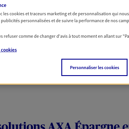
nte
nce
c les
cookies et traceurs
marketing et de personnalisation qui nous
es publicités personnalisées et de suivre la performance de nos cam
nt tout en vous protégeant. Pour la souscription de
 remboursement allant jusqu'à 300€ sur votre compte.
 les refuser comme de changer d'avis à tout moment en allant sur
"P
le sur une sélection de contrat Santé, Prévoyance et
e
cookies
Personnaliser les cookies
solutions AXA Épargne e