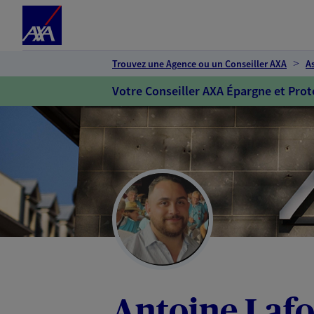
Espace client
Accéder au contenu principal
Accéder au pied de page
Trouvez une Agence ou un Conseiller AXA
A
Votre Conseiller AXA Épargne et Prot
Antoine Laf