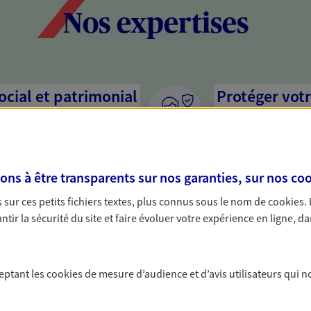
Nos expertises
social et patrimonial
Protéger votr
votre vie pri
stratégie, il est nécessaire
Nous sommes à votre
c, nous vous accompagnons pour
solutions assurantiel
s à être transparents sur nos garanties, sur nos
coo
votre situation. Une analyse
activité, mais aussi l
s conseils cohérents avec vos
interlocuteur pour t
sur ces petits fichiers textes, plus connus sous le nom de
cookies
.
tir la sécurité du site et faire évoluer votre expérience en ligne, da
ceptant les
cookies
de mesure d’audience et d’avis utilisateurs qui n