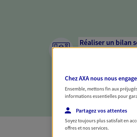
Réaliser un bilan 
de votre situation
Parce qu'avant de définir une 
d'établir un bon diagnosti
Chez AXA nous nous engageon
dresser un bilan complet de 
solide pour vous formuler de
Ensemble, mettons fin aux préjugés 
besoins.
informations essentielles pour garan
Partagez vos attentes
Soyez toujours plus satisfait en ac
offres et nos services.