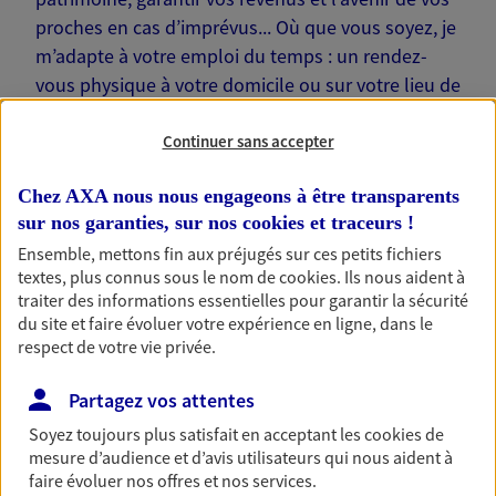
proches en cas d’imprévus... Où que vous soyez, je
m’adapte à votre emploi du temps : un rendez-
vous physique à votre domicile ou sur votre lieu de
travail… Je suis là pour échanger avec vous !
Continuer sans accepter
Chez AXA nous nous engageons à être transparents
sur nos garanties, sur nos
cookies et traceurs
!
Nos offres phares
Ensemble, mettons fin aux préjugés sur ces petits fichiers
textes, plus connus sous le nom de
cookies
. Ils nous aident à
traiter des informations essentielles pour garantir la sécurité
du site et faire évoluer votre expérience en ligne, dans le
respect de votre vie privée.
Épargne
Réalisez vos projets grâce à votre épargne : achat
Partagez vos attentes
immobilier, études des enfants ou voyage autour
du monde… Épargnez à votre rythme et
Soyez toujours plus satisfait en acceptant les
cookies
de
simplement, selon votre profil.
mesure d’audience et d’avis utilisateurs qui nous aident à
faire évoluer nos offres et nos services.