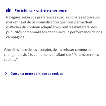
Retraite
Enrichissez votre expérience
Préparez sereinement ce nouveau chapitre de
Naviguez selon vos préférences avec les
cookies et traceurs
votre vie avec les conseils d'un expert. Découvrez
marketing et de personnalisation qui nous permettent
notre solution PER (Plan Epargne Retraite)
d'afficher du contenu adapté à vos centres d'intérêts, des
spécialement conçue pour la retraite.
publicités personnalisées et de suivre la performance de nos
campagnes.
Santé
Couvrez vos dépenses de santé ainsi que celles de
Vous êtes libre de les accepter, de les refuser comme de
votre famille avec la complémentaire santé qui
changer d'avis à tout moment en allant sur
"Paramétrer mes
vous ressemble.
cookies
"
Consulter notre politique de
cookies
Prévoyance
Pour un avenir serein, assurez-vous avec notre
contrat prévoyance. Préservez vos proches en cas
d'accident ou de maladie en optant pour les
garanties incapacité temporaire totale de travail,
invalidité ou de décès.