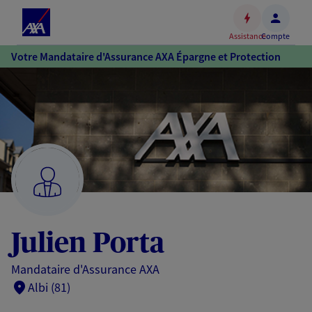
Espace
client
Assistance
Compte
Accéder
Votre Mandataire d'Assurance AXA Épargne et Protection
au
contenu
principal
Accéder
au
pied
de
page
Julien Porta
Mandataire d'Assurance AXA
Albi (81)