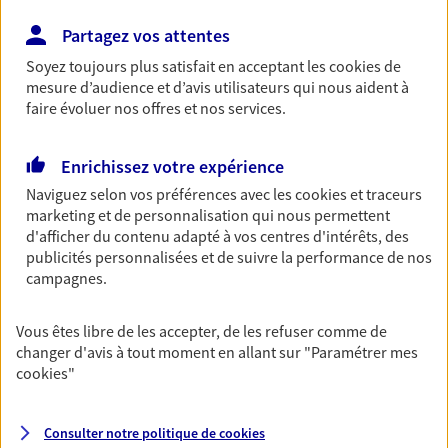
Partagez vos attentes
Découvrir l'offre Garantie Accidents de la Vie
Soyez toujours plus satisfait en acceptant les
cookies
de
OBTENIR UN TARIF EN LIGNE
mesure d’audience et d’avis utilisateurs qui nous aident à
faire évoluer nos offres et nos services.
Multirisque Entreprise
Enrichissez votre expérience
Gagnez en simplicité et en sérénité avec votre
Naviguez selon vos préférences avec les
cookies et traceurs
assurance multirisque entreprise. Un contrat
marketing et de personnalisation qui nous permettent
unique pour protéger vos locaux, matériels pro,
d'afficher du contenu adapté à vos centres d'intérêts, des
équipements et stocks… sans oublier votre
publicités personnalisées et de suivre la performance de nos
responsabilité civile.
campagnes.
Découvrir l'offre Multirisque Entreprise
Vous êtes libre de les accepter, de les refuser comme de
DEMANDER UN DEVIS
changer d'avis à tout moment en allant sur
"Paramétrer mes
cookies
"
VOIR TOUTES NOS OFFRES
Consulter notre politique de
cookies