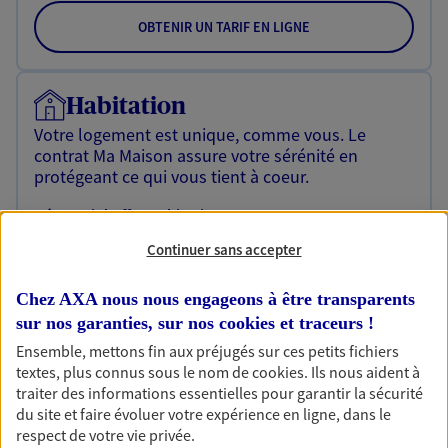
OBTENIR UN TARIF EN LIGNE
Habitation
Votre logement est unique, comme vous. Le
contrat Ma Maison assure votre sérénité en
protégeant ce qui vous tient à coeur.
Découvrir l'offre Habitation
Continuer sans accepter
OBTENIR UN TARIF EN LIGNE
Chez AXA nous nous engageons à être transparents
sur nos garanties, sur nos
cookies et traceurs
!
Garantie Accidents de la Vie
Ensemble, mettons fin aux préjugés sur ces petits fichiers
Bricoleuse, féru de jardinage, pâtissier en herbe
textes, plus connus sous le nom de
cookies
. Ils nous aident à
ou grande lectrice… personne n'est à l'abri d'un
traiter des informations essentielles pour garantir la sécurité
accident du quotidien. Avec Ma Protection
du site et faire évoluer votre expérience en ligne, dans le
Accident, protégez votre qualité de vie et vos
respect de votre vie privée.
revenus.