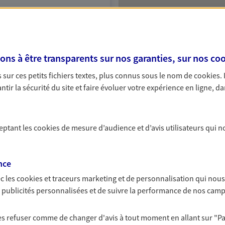
NOUS CONTACTER
ITE WEB
s à être transparents sur nos garanties, sur nos
coo
 (20003460); EI INVERNIZZI MARC
sur ces petits fichiers textes, plus connus sous le nom de
cookies
.
tir la sécurité du site et faire évoluer votre expérience en ligne, da
ceptant les
cookies
de mesure d’audience et d’avis utilisateurs qui n
nce
c les
cookies et traceurs
marketing et de personnalisation qui nous
es publicités personnalisées et de suivre la performance de nos cam
 les refuser comme de changer d'avis à tout moment en allant sur
"P