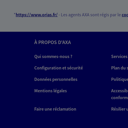
*
https://www.orias.fr/
- Les agents AXA sont régis par le
cod
À PROPOS D'AXA
Qui sommes-nous ?
Services
Configuration et sécurité
Plan du 
Données personnelles
Politiqu
Mentions légales
Accessibi
conform
Faire une réclamation
Résilier