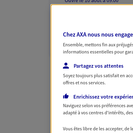
Ouvre le 10 août à 09:00
04 50 79 15 34
VOIR NOTRE S
Chez AXA nous nous engageon
N° Orias * (orias.fr) : EI LAURENT NICOLAS
Ensemble, mettons fin aux préjugés 
(20003458)
informations essentielles pour garan
Partagez vos attentes
Soyez toujours plus satisfait en ac
offres et nos services.
Enrichissez votre expérie
Naviguez selon vos préférences ave
adapté à vos centres d'intérêts, d
Vous êtes libre de les accepter, de