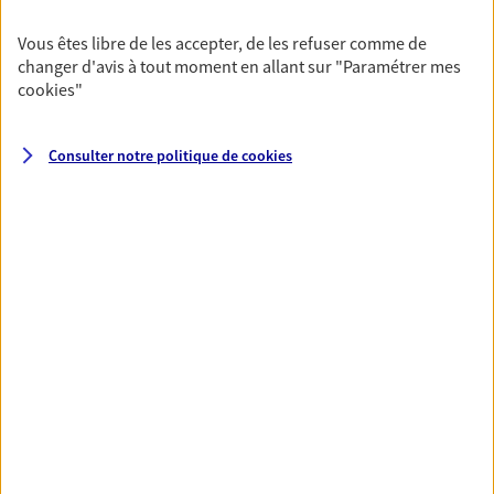
Agence accessible
Horaires :
Fermé
Vous êtes libre de les accepter, de les refuser comme de
Ouvre demain à 09:00
changer d'avis à tout moment en allant sur
"Paramétrer mes
cookies
"
04 50 71 02 06
Consulter notre politique de
cookies
NOUS CONTACTER
VOIR NOTRE SITE WEB
N° Orias * (orias.fr) : 07031016
Maxime Benoit
Agent général d'assurance exclusif AXA
Prévoyance & Patrimoine
11 Av Saint Francois De Sales, 74200 Thonon Les