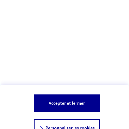
https://www.orias.fr/
code des
*
- Les agents AXA sont régis par le
assurances
À PROPOS D'AXA
NOS AUTRES PRODUITS
SITES AXA
Accepter et fermer
Personnaliser les cookies