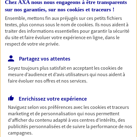
Chez AXA nous nous engageons à être transparents
Horaires :
Fermé
sur nos garanties, sur nos
cookies et traceurs
!
Ouvre demain à 14:00
Ensemble, mettons fin aux préjugés sur ces petits fichiers
textes, plus connus sous le nom de
cookies
. Ils nous aident à
04 50 71 02 68
traiter des informations essentielles pour garantir la sécurité
du site et faire évoluer votre expérience en ligne, dans le
respect de votre vie privée.
NOUS CONTACTER
Partagez vos attentes
VOIR NOTRE SITE WEB
Soyez toujours plus satisfait en acceptant les
cookies
de
N° Orias * (orias.fr) : EI FAISANT CYRIL (22004191); EI ESCHALIER
mesure d’audience et d’avis utilisateurs qui nous aident à
STEPHANE (23007648)
faire évoluer nos offres et nos services.
Enrichissez votre expérience
Naviguez selon vos préférences avec les
cookies et traceurs
SGTA Sud Thonon
marketing et de personnalisation qui nous permettent
Agent Général d'assurance exclusif AXA
d'afficher du contenu adapté à vos centres d'intérêts, des
France
publicités personnalisées et de suivre la performance de nos
2 Grande Rue, 74200 Thonon Les Bains
campagnes.