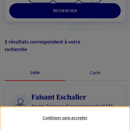
RECHERCHER
5 résultats correspondent à votre
recherche
Passer les
résultats
Liste
Carte
Faisant Eschalier
Agents Généraux d'assurance exclusif AXA
France
Continuer sans accepter
10 Av General De Gaulle, 74200 Thonon Les Bains
Agence accessible