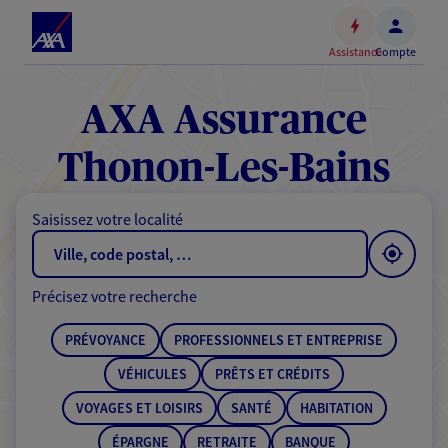
Espace
client
Assistance
Compte
Accéder
au
contenu
AXA Assurance
principal
Accéder
Thonon-Les-Bains
au
pied
Saisissez votre localité
de
page
Précisez votre recherche
PRÉVOYANCE
PROFESSIONNELS ET ENTREPRISE
VÉHICULES
PRÊTS ET CRÉDITS
VOYAGES ET LOISIRS
SANTÉ
HABITATION
ÉPARGNE
RETRAITE
BANQUE