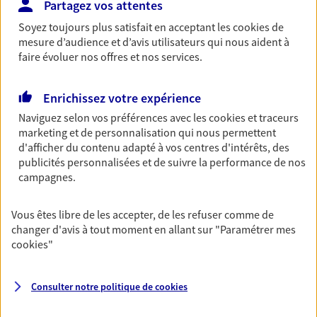
Bricoleuse, féru de jardinage, pâtissier en herbe
Partagez vos attentes
ou grande lectrice… personne n'est à l'abri d'un
Soyez toujours plus satisfait en acceptant les
cookies
de
accident du quotidien. Avec Ma Protection
mesure d’audience et d’avis utilisateurs qui nous aident à
Accident, protégez votre qualité de vie et vos
faire évoluer nos offres et nos services.
revenus.
Découvrir l'offre Garantie Accidents de la Vie
Enrichissez votre expérience
OBTENIR UN TARIF EN LIGNE
Naviguez selon vos préférences avec les
cookies et traceurs
marketing et de personnalisation qui nous permettent
d'afficher du contenu adapté à vos centres d'intérêts, des
publicités personnalisées et de suivre la performance de nos
Multirisque Entreprise
campagnes.
Gagnez en simplicité et en sérénité avec votre
assurance multirisque entreprise. Un contrat
Vous êtes libre de les accepter, de les refuser comme de
unique pour protéger vos locaux, matériels pro,
changer d'avis à tout moment en allant sur
"Paramétrer mes
équipements et stocks… sans oublier votre
cookies
"
responsabilité civile.
Découvrir l'offre Multirisque Entreprise
Consulter notre politique de
cookies
DEMANDER UN DEVIS