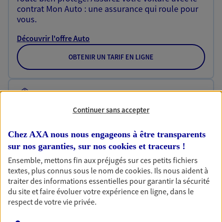
contrat Mon Auto : une assurance qui roule pour
vous.
Découvrir l'offre Auto
OBTENIR UN TARIF EN LIGNE
Habitation
Votre logement est unique, comme vous. Le
Continuer sans accepter
contrat Ma Maison assure votre sérénité en
protégeant ce qui vous tient à coeur.
Chez AXA nous nous engageons à être transparents
sur nos garanties, sur nos
cookies et traceurs
!
Découvrir l'offre Habitation
Ensemble, mettons fin aux préjugés sur ces petits fichiers
OBTENIR UN TARIF EN LIGNE
textes, plus connus sous le nom de
cookies
. Ils nous aident à
traiter des informations essentielles pour garantir la sécurité
du site et faire évoluer votre expérience en ligne, dans le
respect de votre vie privée.
Garantie Accidents de la Vie