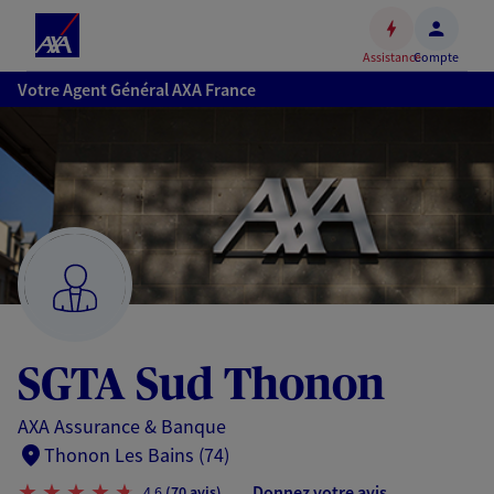
Espace
client
Assistance
Compte
Accéder
Votre Agent Général AXA France
au
contenu
principal
Accéder
au
pied
de
page
SGTA Sud Thonon
AXA Assurance & Banque
Thonon Les Bains (74)
Donnez votre avis
4,6
(70 avis)