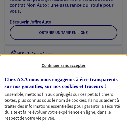
contrat Mon Auto : une assurance qui roule pour
vous.
Découvrir l'offre Auto
OBTENIR UN TARIF EN LIGNE
Habitation
Votre logement est unique, comme vous. Le
Continuer sans accepter
contrat Ma Maison assure votre sérénité en
protégeant ce qui vous tient à coeur.
Chez AXA nous nous engageons à être transparents
Découvrir l'offre Habitation
sur nos garanties, sur nos
cookies et traceurs
!
Ensemble, mettons fin aux préjugés sur ces petits fichiers
OBTENIR UN TARIF EN LIGNE
textes, plus connus sous le nom de
cookies
. Ils nous aident à
traiter des informations essentielles pour garantir la sécurité
du site et faire évoluer votre expérience en ligne, dans le
respect de votre vie privée.
Garantie Accidents de la Vie