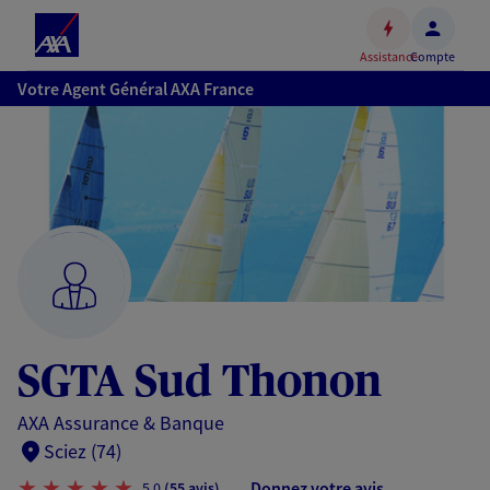
Espace
client
Assistance
Compte
Accéder
Votre Agent Général AXA France
au
contenu
principal
Accéder
au
pied
de
page
SGTA Sud Thonon
AXA Assurance & Banque
Sciez (74)
Donnez votre avis
5,0
(55 avis)