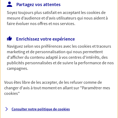
Bricoleuse, féru de jardinage, pâtissier en herbe
Partagez vos attentes
ou grande lectrice… personne n'est à l'abri d'un
accident du quotidien. Avec Ma Protection
Soyez toujours plus satisfait en acceptant les
cookies
de
Accident, protégez votre qualité de vie et vos
mesure d’audience et d’avis utilisateurs qui nous aident à
revenus.
faire évoluer nos offres et nos services.
Découvrir l'offre Garantie Accidents de la Vie
Enrichissez votre expérience
OBTENIR UN TARIF EN LIGNE
Naviguez selon vos préférences avec les
cookies et traceurs
marketing et de personnalisation qui nous permettent
d'afficher du contenu adapté à vos centres d'intérêts, des
publicités personnalisées et de suivre la performance de nos
Multirisque Entreprise
campagnes.
Gagnez en simplicité et en sérénité avec votre
assurance multirisque entreprise. Un contrat
unique pour protéger vos locaux, matériels pro,
Vous êtes libre de les accepter, de les refuser comme de
équipements et stocks… sans oublier votre
changer d'avis à tout moment en allant sur
"Paramétrer mes
responsabilité civile.
cookies
"
Découvrir l'offre Multirisque Entreprise
Consulter notre politique de
cookies
DEMANDER UN DEVIS