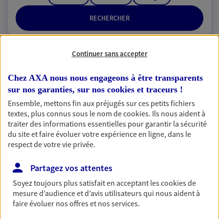
RECHERCHER
Continuer sans accepter
2 résultats correspondent à votre
Chez AXA nous nous engageons à être transparents
recherche
Passer les
sur nos garanties, sur nos
cookies et traceurs
!
résultats
Ensemble, mettons fin aux préjugés sur ces petits fichiers
textes, plus connus sous le nom de
cookies
. Ils nous aident à
Liste
Carte
traiter des informations essentielles pour garantir la sécurité
du site et faire évoluer votre expérience en ligne, dans le
respect de votre vie privée.
Philippe Charpentier
Partagez vos attentes
Agent Général d'assurance exclusif AXA
Soyez toujours plus satisfait en acceptant les
cookies
de
France
mesure d’audience et d’avis utilisateurs qui nous aident à
543 Rue Joseph Vallot, 74400 Chamonix Mont Blanc
faire évoluer nos offres et nos services.
Agence accessible