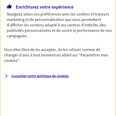
Horaires :
Fermé
Enrichissez votre expérience
Ouvre le 10 août à 09:00
Naviguez selon vos préférences avec les
cookies et traceurs
marketing et de personnalisation qui nous permettent
04 50 53 14 56
d'afficher du contenu adapté à vos centres d'intérêts, des
publicités personnalisées et de suivre la performance de nos
campagnes.
NOUS CONTACTER
Vous êtes libre de les accepter, de les refuser comme de
VOIR NOTRE SITE WEB
changer d'avis à tout moment en allant sur
"Paramétrer mes
cookies
"
N° Orias * (orias.fr) : 14006882
Consulter notre politique de
cookies
Glwadys Mingant
Agent général d'assurance exclusif AXA
Prévoyance & Patrimoine
182 Route Du Bouchet, 74400 Chamonix Mont Blanc
Horaires :
Fermé