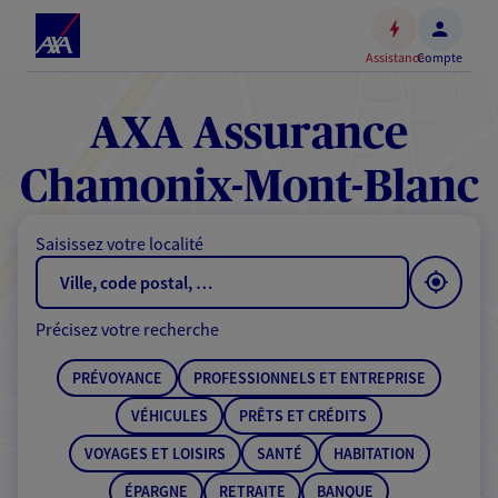
Espace
client
Assistance
Compte
Accéder
au
contenu
AXA Assurance
principal
Accéder
Chamonix-Mont-Blanc
au
pied
Saisissez votre localité
de
page
Précisez votre recherche
PRÉVOYANCE
PROFESSIONNELS ET ENTREPRISE
VÉHICULES
PRÊTS ET CRÉDITS
VOYAGES ET LOISIRS
SANTÉ
HABITATION
ÉPARGNE
RETRAITE
BANQUE